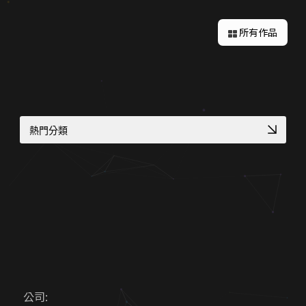
所有作品
熱門分類
多語系全球化網站
CIS 視覺識別整合
金流物流一站式整合
客製化電商功能
專業作品集網頁設計
RWD 購物車設計
高質感視覺設計案例
高轉換電商官網
高信任感醫療網頁
符合醫療法規網頁
幼兒園／私校形象網站
國際化企業官網設計
公司: