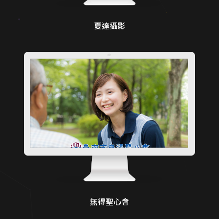
夏達攝影
無得聖心會