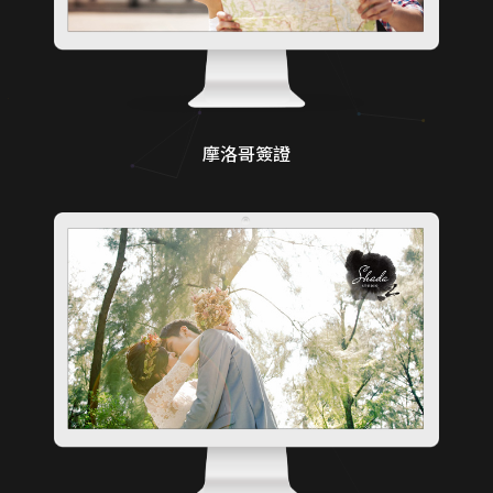
摩洛哥簽證