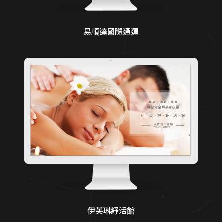
易順達國際通運
伊芙琳紓活館