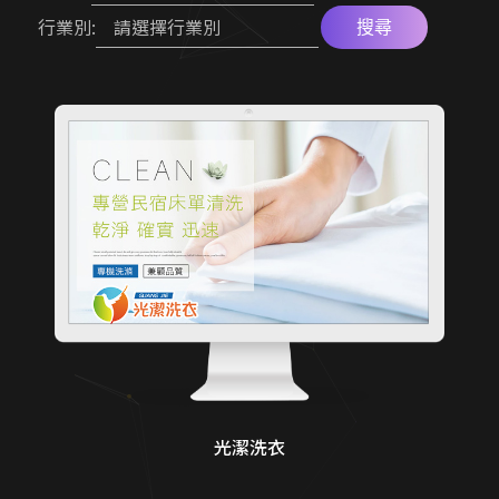
大學院所／系辦網頁設計
網路開店 SEO 策略
請選擇行業別
行業別:
搜尋
工業品牌 SEO 優化
在地服務 SEO 佈局
顧問與專業人士網頁
教育機構資訊公開網
中小企業官網
RWD 校園官網改版
形象官網開發方案
診所品牌形象塑造
光潔洗衣