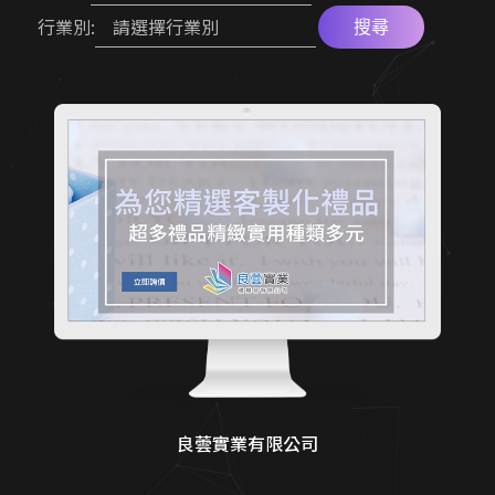
金流物流一站式整合
教育機構資訊公開網
請選擇行業別
行業別:
搜尋
專業作品集網頁設計
客製化電商功能
機械設備展示方案
RWD 購物車設計
診所品牌形象塑造
醫師個人品牌官網
多語系全球化網站
高信任感醫療網頁
良蕓實業有限公司