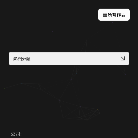
所有作品
熱門分類
形象官網開發方案
服務業預約功能整合
品牌官網改版實績
企業品牌數位轉型
幼兒園／私校形象網站
補習班招生官網實績
高質感視覺設計案例
符合醫療法規網頁
中小企業官網
工業品牌 SEO 優化
CIS 視覺識別整合
在地服務 SEO 佈局
公司: