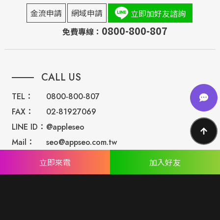
金流申請
網域申請
立即加好友諮詢
0800-800-807
免費專線：
CALL US
TEL：
0800-800-807
FAX：
02-81927069
LINE ID：
@appleseo
Mail：
seo@appseo.com.tw
WRITE
立即來電
加入好友
台南總公司：
台南市北區西門路四段533巷77號
台北分公司：
台北市內湖區民權東路六段191巷14號
ABOUT US