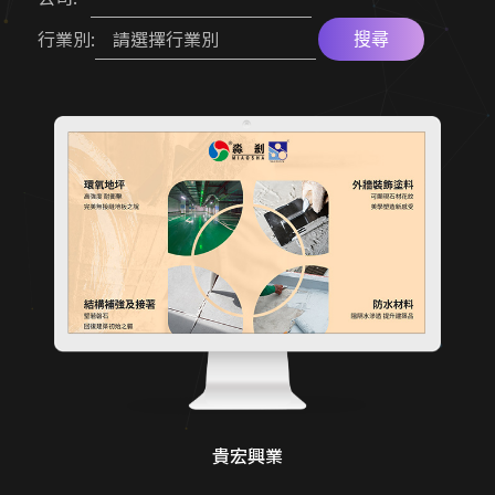
金流物流一站式整合
高轉換電商官網
請選擇行業別
行業別:
搜尋
形象官網開發方案
多語系全球化網站
在地服務 SEO 佈局
品牌官網改版實績
幼兒園／私校形象網站
客製化電商功能
機械設備展示方案
國際化企業官網設計
服務業預約功能整合
工業品牌 SEO 優化
高信任感醫療網頁
CIS 視覺識別整合
貴宏興業