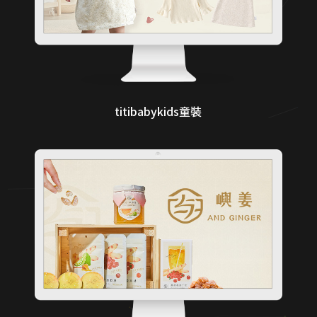
titibabykids童裝