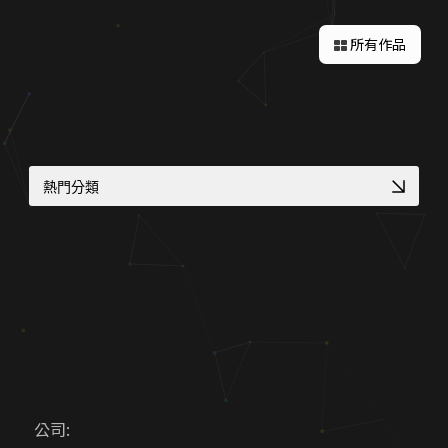
所有作品
熱門分類
高信任感醫療網頁
服務業預約功能整合
RWD 購物車設計
醫師個人品牌官網
CIS 視覺識別整合
診所品牌形象塑造
客製化電商功能
補習班招生官網實績
品牌官網改版實績
在地服務 SEO 佈局
顧問與專業人士網頁
國際化企業官網設計
公司:
中小企業官網
工業品牌 SEO 優化