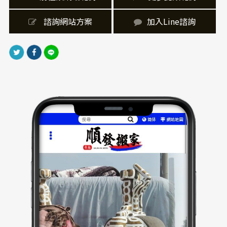
在、接地氣的服務印象，並搭配筆刷圖層下方標語強化
視覺記憶點。圖片中的人物與搬家物件成為視覺主體，
 諮詢網站方案
加入Line諮詢
創造故事感並拉近與使用者的距離。
｜網站製作，技術細節
網站架設採用響應式網頁設計（RWD），無論手機或桌
機顯示皆自動優化排版，提升整體瀏覽體驗。結合
Google地圖、LINE＠連結等行動功能，提升聯絡與互
動效率。