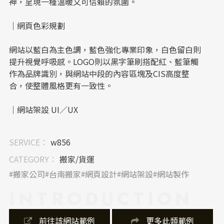
神，呈現一種溫暖又可信賴的氛圍。
｜網頁色彩規劃
網站以藍白為主色調，藍色強化專業印象，白色留白則
提升視覺呼吸感。LOGO則以黑字筆刷搭配紅、藍筆觸
作為品牌識別，與網站中段的內容區塊及CIS高度整
合，使整體風格更有一致性。
｜網站架設 UI／UX
導覽列簡明清晰，橫幅選單涵蓋「搬家公司」、「服務
SERVICE：
w856
案例」、「注意事項」等常見使用需求。手機版則採單
欄式架構，確保行動裝置上的閱讀體驗順暢，整體網站
CATEGORY：
搬家/貨運
架設考量到不同裝置的易用性與訊息導向。
搬家公司
台南搬家
網頁設計
網站架設
網站製作
INTRODUCTION
｜內容視覺表現，banner 設計
Banner首頁圖選用搬運場景的動態照片，傳遞品牌實
 前往該網站範例
 更多此類範例