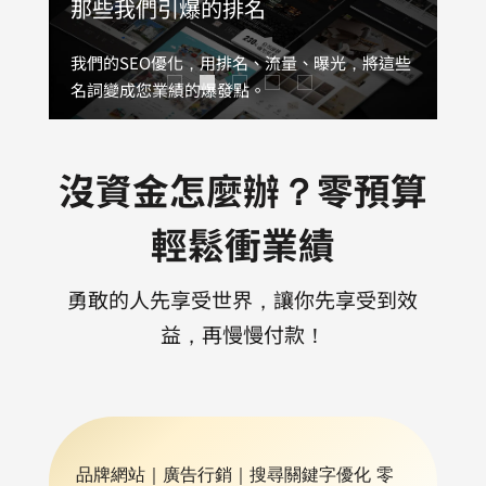
想透過網站提升品牌流量嗎？
那些我們引爆的排名
找出品牌痛點，業績提升200%
燃爆你的社群，品牌聲量倍增
一站式行銷，創造品牌最大效益
我們的網頁設計不僅質感完美呈現，更能讓品牌
我們的SEO優化，用排名、流量、曝光，將這些
不談理論，用數據說話、只看真實成果，有效助
我們的小編與企劃，旨在讓品牌引發話題並與市
我們將您的品牌以全新的方式帶入網路市場，將
在一秒內引起共鳴，留下難以磨滅的印象。
名詞變成您業績的爆發點。
您於紅海市場中脫穎而出，推動業績的增長。
場建立深厚連接。
您的客戶陷入不能不買的銷售環境中。
企業形象網站
Google關鍵字排名第一頁
Google廣告
FB粉絲團經營
AD-Team行銷
Youtube廣告
購物車網站
IG追蹤人數累積
客製化功能網站
Meta廣告
沒資金怎麼辦？零預算
Line廣告
Google商家維護
Dcard廣告
官方Line@經營
輕鬆衝業績
勇敢的人先享受世界，讓你先享受到效
益，再慢慢付款！
品牌網站｜廣告行銷｜搜尋關鍵字優化 零