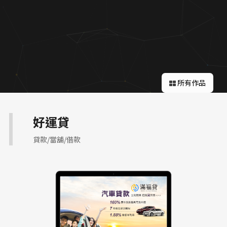
關於蘋果
所有作品
好運貸
貸款/當舖/借款