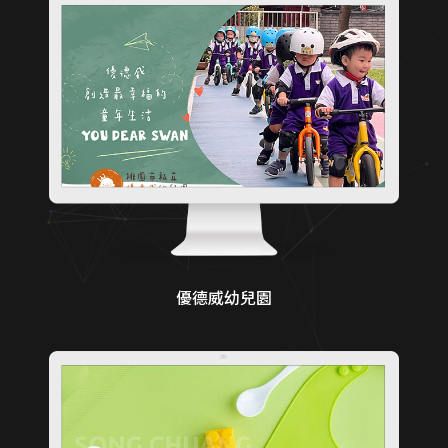
優德威幼兒園