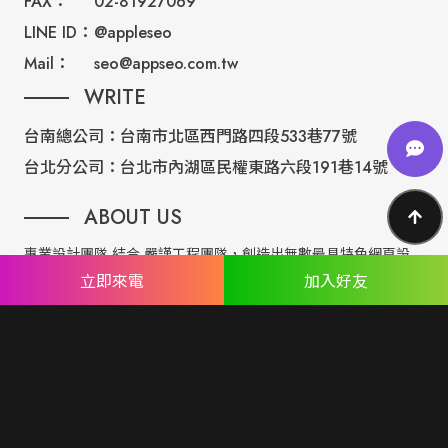
FAX：
02-81927069
LINE ID：
@appleseo
Mail：
seo@appseo.com.tw
WRITE
台南總公司：
台南市北區西門路四段533巷77號
台北分公司：
台北市內湖區民權東路六段191巷14號
ABOUT US
專業設計團隊 結合 嚴謹工程團隊，創造出無數最具特色網頁設
計，不管是時尚美感或是網站最新特效技術，我們仍不斷學習推
立即來電
加入好友
出最創新的網頁設計。
誠信服務是我們唯一秉持的理念，基於網路世界的變化莫測，我
們將效率擺第一位，絕不影響廣大客戶的權益！
網頁設計
seo案例
優惠方案
廣告行銷
關於蘋果
人才專區
聯絡我們