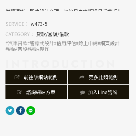
導覽清晰、欄位設計合理，無論是桌機版還是手機版皆
採用響應式網站架設技術，讓使用者於不同裝置中皆能
SERVICE：
w473-5
快速完成貸款試算與資訊提交，提升整體網站體驗。
CATEGORY：
貸款/當舖/借款
｜內容視覺表現，banner 設計
汽車貸款
響應式設計
信用評估
線上申請
網頁設計
網站架設
網站製作
首頁banner 傳遞核心服務「汽車貸款」資訊。視覺圖像
INTRODUCTION
搭配動感人物照片，引導視線至主文案與利率資訊；下
方圖示區則以視覺化方式呈現流程與特色，增強使用者
對服務流程的掌握。
 前往該網站範例
 更多此類範例
｜網站製作，技術細節
 諮詢網站方案
加入Line諮詢
網站架設採用響應式網頁設計（RWD），無論手機或桌
機顯示皆自動優化排版，提升整體瀏覽體驗。