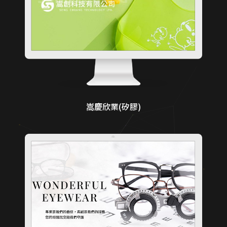
嵩慶欣業(矽膠)