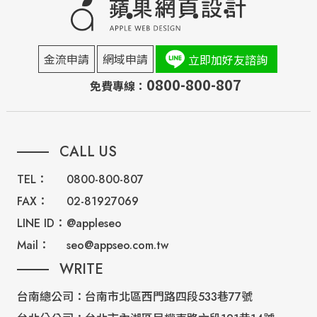
計，無論手機、平板或電腦皆可完美展現。這不
「親和力」，與網站主打的網路WIFI、監視器、
只是一個旅遊網站，而是一座「情緒場景建構」
第四台等服務項目緊密連結，形成一致的視覺語
的數位藝廊。透過圖像、文字、互動與節奏的整
言。｜版面設計與UI巧思：明確導向、分眾清晰
金流申請
網域申請
立即加好友諮詢
合，我們希望讓每一位旅人，在螢幕前就能感受
在版面安排上，我們運用模組化設計思維，網頁
0800-800-807
到「出發」的悸動。
免費專線：
製作上將首頁劃分為清楚的區塊：服務介紹、費
用方案、使用族群、服務項目。每一區塊皆搭配
對應圖示或實拍人物圖，加強內容辨識度，同時
CALL US
藉由標籤按鈕（如「家庭用戶」「民宿套房」）
進行分眾導引，提升使用者精準觸達與轉換效
TEL：
0800-800-807
率。｜品牌定位與圖像語彙主視覺區以笑容親
FAX：
02-81927069
切、拿著筆電或手機的年輕人照片為焦點，讓
LINE ID：
@appleseo
「科技應用」不再冰冷，進而建立與目標族群
Mail：
seo@appseo.com.tw
（家庭客、年輕租屋族、小型企業）之間的情感
連結。同時配合幾何網格背景圖形，暗示連網技
WRITE
術與通訊網路概念，營造出層次與科技感兼具的
台南總公司：
台南市北區西門路四段533巷77號
視覺張力。｜網站架設與行動裝置優化在網站架