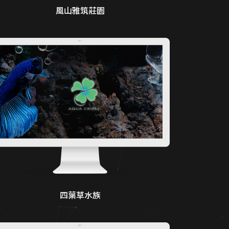
風山雅筑莊園
四葉草水族