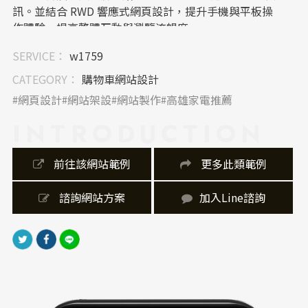
訊。並結合 RWD 響應式網頁設計，提升手機與平板操
作體驗，提高整體互動與瀏覽流暢度。
SERVICE：
w1759
｜內容視覺表現，Banner 設計
Banner 視覺以精品廚房空間與生活感畫面為主，搭配俐
CATEGORY：
購物車網站設計
落文字編排與大圖輪播效果，強化品牌專業形象與空間
網頁設計
網站架設
網站製作
高雄家電推薦
氛圍。透過高質感情境照片與細膩視覺節奏，提升網站
INTRODUCTION
第一印象與品牌記憶點。
｜網站製作，技術細節
 前往該網站範例
 更多此類範例
網站製作採用 RWD 響應式網站架構，兼容各式裝置瀏
覽需求，並優化載入速度與操作流暢度。結合後台管理
 諮詢網站方案
加入Line諮詢
系統與購物車網站功能，方便業主管理產品資訊，同時
提升網站維護效率與使用便利性。