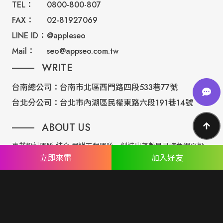
TEL：
0800-800-807
FAX：
02-81927069
LINE ID：
@appleseo
Mail：
seo@appseo.com.tw
WRITE
台南總公司：
台南市北區西門路四段533巷77號
台北分公司：
台北市內湖區民權東路六段191巷14號
ABOUT US
專業設計團隊 結合 嚴謹工程團隊，創造出無數最具特色網頁設
立即來電
加入好友
計，不管是時尚美感或是網站最新特效技術，我們仍不斷學習推
出最創新的網頁設計。
誠信服務是我們唯一秉持的理念，基於網路世界的變化莫測，我
們將效率擺第一位，絕不影響廣大客戶的權益！