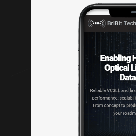
色彩規
劃
網站色
彩以科
技藍、
白色與
深色系
作為主
要視覺
基調，
塑造專
業、穩
定且具
國際感
的品牌
形象。