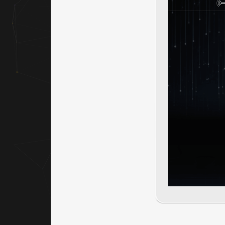
視覺引
導，強
化網站
層次感
與現代
科技氛
圍，建
立鮮明
的品牌
識別效
果。
｜網站
架設 UI
／UX
網站架
構以產