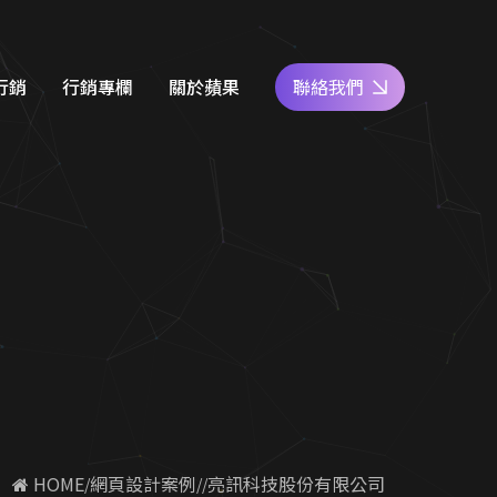
行銷
行銷專欄
關於蘋果
聯絡我們
e商家經營
網站設計知識
好評專區
關鍵字廣告
SEO優化地圖
人才專區
社群經營
社群經營技巧
員工福利
廣告行銷
關鍵字廣告秘笈
公益活動
d 廣告
Google 商家經營
合行銷
行銷教室
 HOME
網頁設計案例
亮訊科技股份有限公司