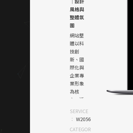
｜設計
風格與
整體氛
圍
網站整
體以科
技創
新、國
際化與
企業專
業形象
為核
心，透
過俐落
SERVICE
的版面
：
W2056
設計與
CATEGOR
高質感