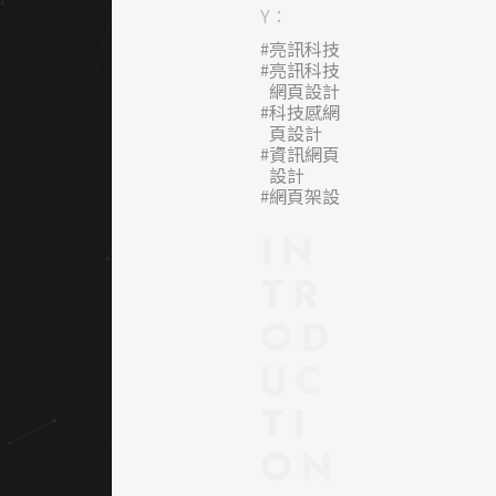
Y：
科技視
亮訊科技
覺，展
亮訊科技
現品牌
網頁設計
科技感網
在電子
頁設計
零組件
資訊網頁
與智慧
設計
網頁架設
科技領
域的專
IN
業實
TR
力。畫
OD
面結合
科技線
UC
條、產
TI
品應用
情境與
ON
現代化