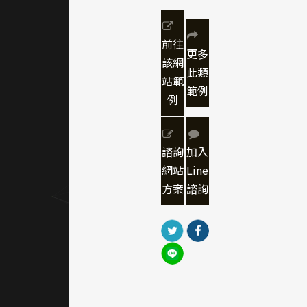
設計語
言，營
造兼具
前往
更多
未來感
該網
此類
與信賴
站範
範例
感的企
例
業氛
圍，讓
諮詢
加入
使用者
網站
Line
能快速
方案
諮詢
建立對
品牌技
術能力
與產業
價值的
認同。
｜網頁