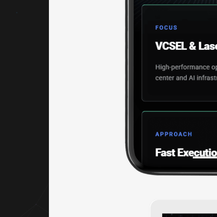
藍色象
徵科技
與創
新，搭
配高對
比配色
提升資
訊辨識
度與閱
讀效
率。重
點區塊
則透過
品牌色
與漸層
光感設
計作為