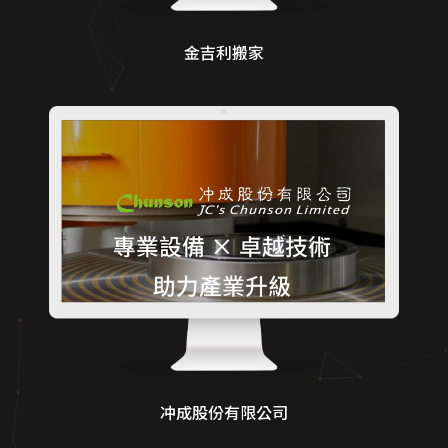
金吉利搬家
冲成股份有限公司