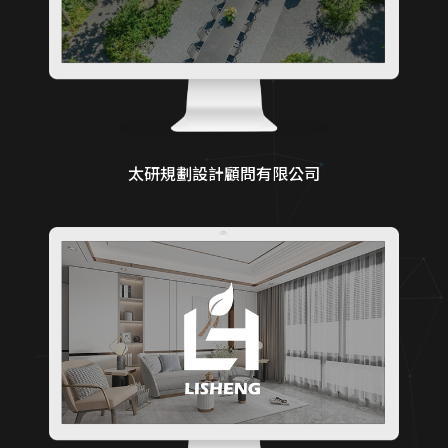
太研規劃設計顧問有限公司