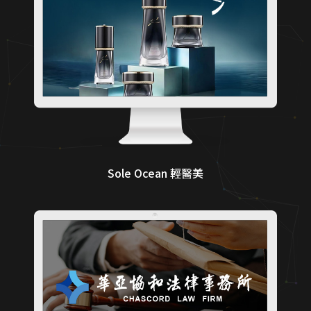
Sole Ocean 輕醫美