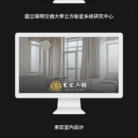
國立陽明交通大學立方衛星系統研究中心
東宏室內設計