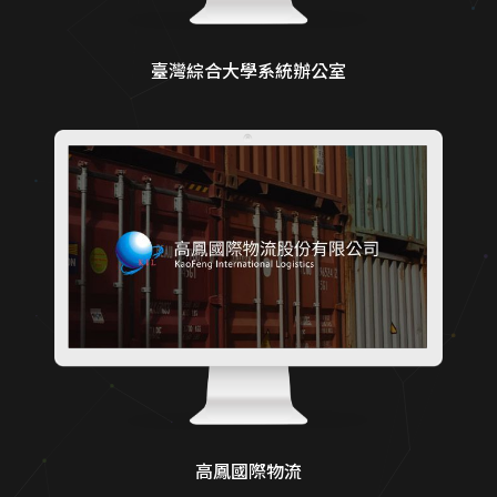
臺灣綜合大學系統辦公室
高鳳國際物流