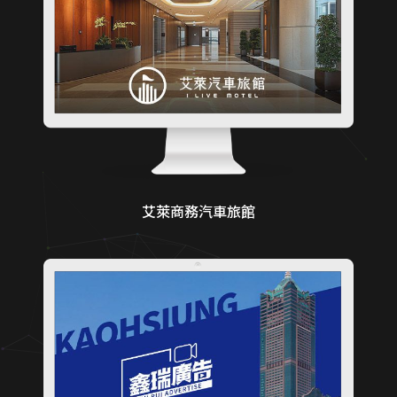
艾萊商務汽車旅館