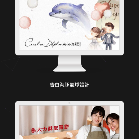
告白海豚氣球設計