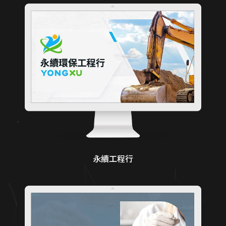
永續工程行