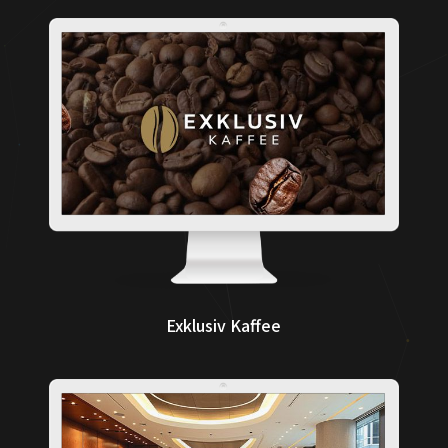
Exklusiv Kaffee