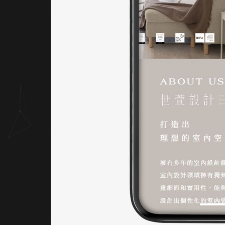
覺以
大面
積柔
和裸
色為
基
底，
輔以
灰白
與木
質調
穿
插，
營造
如北