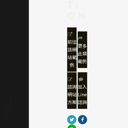
TI
靜優
雅，
ON
細膩
質
感」
前往
——
更多
該網
此類
將美
站範
範例
學語
例
言轉
化為
諮詢
加入
視覺
網站
Line
語
方案
諮詢
彙，
使瀏
覽本