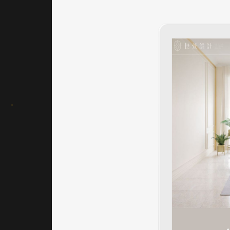
歐空
間般
的靜
謐氛
圍。
文字
與圖
像的
比例
控制
得
宜，
留白
設計
使每