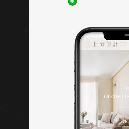
身成
為一
種舒
適的
體
驗。
｜柔
霧配
色 ×
空氣
感排
版
主視