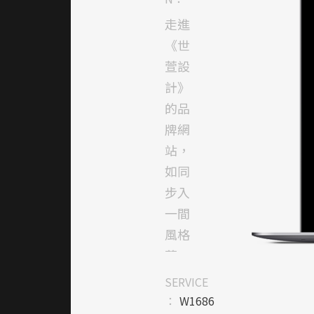
走進
《世
萱設
計》
的品
牌網
站，
如同
步入
一間
風格
藝
廊，
SERVICE
靜靜
：
W1686