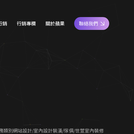
行銷
行銷專欄
關於蘋果
聯絡我們
e商家經營
網站設計知識
好評專區
關鍵字廣告
SEO優化地圖
人才專區
社群經營
社群經營技巧
員工福利
廣告行銷
關鍵字廣告秘笈
公益活動
d 廣告
Google 商家經營
合行銷
行銷教室
務類別網站設計
室內設計裝潢/傢俱
世萱室內裝修