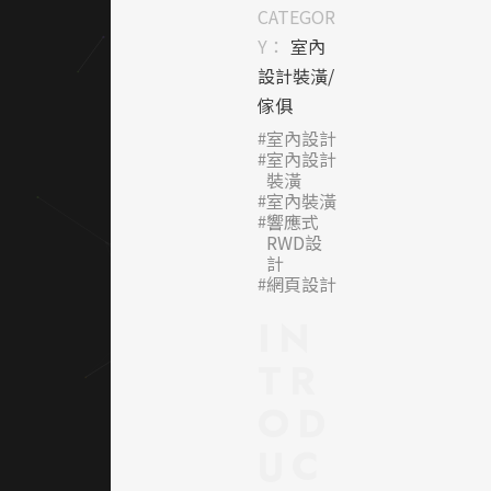
敘說
CATEGOR
著空
Y：
室內
間與
設計裝潢/
生活
傢俱
的關
室內設計
室內設計
係。
裝潢
室內裝潢
整體
響應式
網頁
RWD設
計
設計
網頁設計
延續
IN
其品
TR
牌精
神
OD
——
UC
「簡