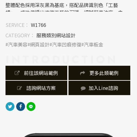
整體配色採用深灰黑為基底，搭配品牌識別色「工藝
橘」，成功傳遞出修復工藝的沉穩、細膩與專注度。主
視覺車體照片在深色背景下格外凸顯，進一步強化高級
SERVICE：
W1766
車主所重視的車身美感與細節。
CATEGORY：
服務類別網站設計
｜ UI/UX 布局：清晰導向，快速導流
汽車美容
網頁設計
汽車凹痕修復
汽車板金
INTRODUCTION
首頁的資訊架構清晰，採用橫幅分段設計，使用者能快
速閱讀「服務項目」、「關於我們」、「最新消息」、
「地圖位置」等重點內容。橘色導引按鈕（More）具有
 前往該網站範例
 更多此類範例
強烈視覺指引效果，提升點擊率與用戶參與度。
 諮詢網站方案
加入Line諮詢