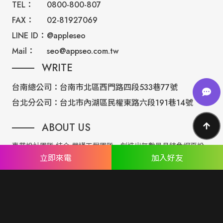
TEL：
0800-800-807
FAX：
02-81927069
LINE ID：
@appleseo
Mail：
seo@appseo.com.tw
WRITE
台南總公司：
台南市北區西門路四段533巷77號
台北分公司：
台北市內湖區民權東路六段191巷14號
ABOUT US
專業設計團隊 結合 嚴謹工程團隊，創造出無數最具特色網頁設
立即來電
加入好友
計，不管是時尚美感或是網站最新特效技術，我們仍不斷學習推
出最創新的網頁設計。
誠信服務是我們唯一秉持的理念，基於網路世界的變化莫測，我
們將效率擺第一位，絕不影響廣大客戶的權益！