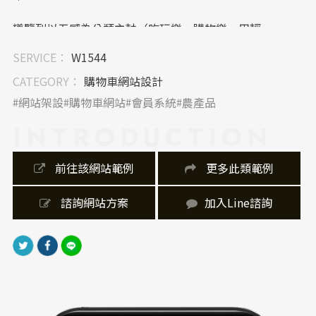
導覽列以五感為分類主軸（吃玩樂、購物樂、用輕
鬆…），具巧思地整合農業、旅遊與購物功能，簡化用
SERVICE：
W1544
戶決策路徑。icon設計清晰，購物車、會員中心等操作
直覺易懂，提升整體網站架設的導覽效率。
CATEGORY：
購物車網站設計
網站架設
購物車網站
會員系統
農產品
｜內容視覺表現，banner 設計
INTRODUCTION
商品展示以乾淨留白與明確分隔為設計手法，保留商品
重點，使視覺焦點集中。插畫搭配寫實商品照片，融合
 前往該網站範例
 更多此類範例
品牌個性與購物功能，成功讓品牌文化與實體銷售並
行。
 諮詢網站方案
加入Line諮詢
｜網站製作，技術細節
網站具備RWD響應式設計，無論是電腦或手機畫面皆能
良好呈現，並整合會員系統與購物流程。