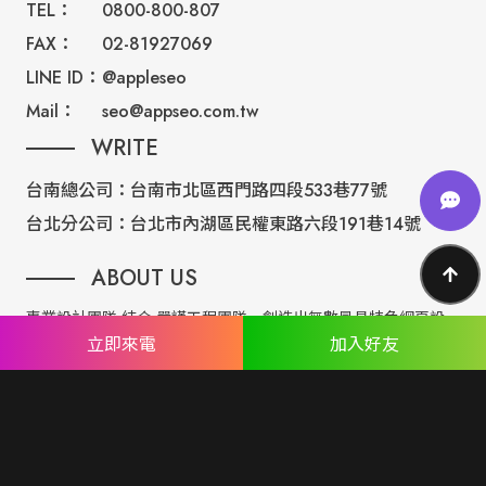
TEL：
0800-800-807
FAX：
02-81927069
LINE ID：
@appleseo
Mail：
seo@appseo.com.tw
WRITE
台南總公司：
台南市北區西門路四段533巷77號
台北分公司：
台北市內湖區民權東路六段191巷14號
ABOUT US
專業設計團隊 結合 嚴謹工程團隊，創造出無數最具特色網頁設
立即來電
加入好友
計，不管是時尚美感或是網站最新特效技術，我們仍不斷學習推
出最創新的網頁設計。
誠信服務是我們唯一秉持的理念，基於網路世界的變化莫測，我
們將效率擺第一位，絕不影響廣大客戶的權益！