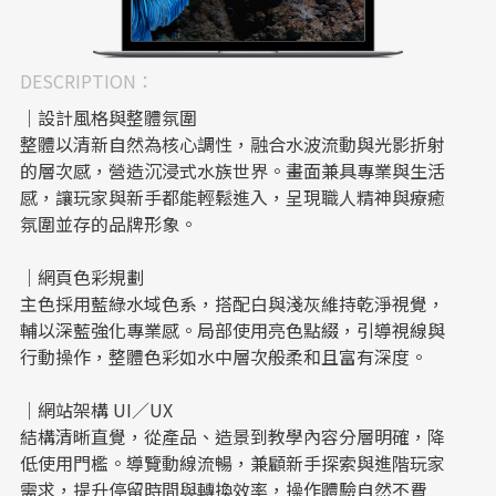
DESCRIPTION：
｜設計風格與整體氛圍
整體以清新自然為核心調性，融合水波流動與光影折射
的層次感，營造沉浸式水族世界。畫面兼具專業與生活
感，讓玩家與新手都能輕鬆進入，呈現職人精神與療癒
氛圍並存的品牌形象。
｜網頁色彩規劃
主色採用藍綠水域色系，搭配白與淺灰維持乾淨視覺，
輔以深藍強化專業感。局部使用亮色點綴，引導視線與
行動操作，整體色彩如水中層次般柔和且富有深度。
｜網站架構 UI／UX
結構清晰直覺，從產品、造景到教學內容分層明確，降
低使用門檻。導覽動線流暢，兼顧新手探索與進階玩家
需求，提升停留時間與轉換效率，操作體驗自然不費