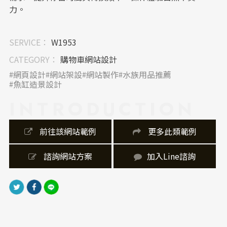
力。
｜內容視覺表現，Banner 設計
SERVICE：
W1953
Banner以高質感水族畫面為主軸，結合魚隻動態與造景
細節，強化第一印象。視覺聚焦明確，搭配留白與層次
CATEGORY：
購物車網站設計
光影，呈現專業且具品牌記憶點的首頁視覺語言。
網頁設計
網站架設
網站製作
水族用品推薦
魚缸造景設計
｜網站製作，技術細節
INTRODUCTION
採用響應式設計確保多裝置瀏覽一致性，優化載入速度
與圖片品質。前端結構穩定，兼顧SEO與可維護性，並
強化互動細節，使整體網站兼具效能與體驗品質。
 前往該網站範例
 更多此類範例
 諮詢網站方案
加入Line諮詢