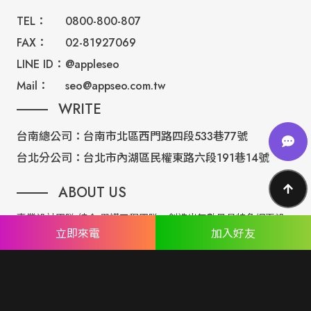
TEL：
0800-800-807
FAX：
02-81927069
LINE ID：
@appleseo
Mail：
seo@appseo.com.tw
WRITE
台南總公司：
台南市北區西門路四段533巷77號
台北分公司：
台北市內湖區民權東路六段191巷14號
ABOUT US
專業設計團隊 結合 嚴謹工程團隊，創造出無數最具特色網頁設
立即來電
加入好友
計，不管是時尚美感或是網站最新特效技術，我們仍不斷學習推
出最創新的網頁設計。
誠信服務是我們唯一秉持的理念，基於網路世界的變化莫測，我
們將效率擺第一位，絕不影響廣大客戶的權益！