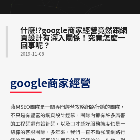
關於蘋果
金流物流一站式整合
符合醫療法規網頁
診所品牌形象塑造
RWD 校園官網改版
什麼!?google商家經營竟然跟網
大學院所／系辦網頁設計
RWD 購物車設計
頁設計有深入關係！究竟怎麼一
中小企業官網
形象官網開發方案
回事呢？
在地服務 SEO 佈局
國際化企業官網設計
2019-11-08
幼兒園／私校形象網站
教育機構資訊公開網
客製化電商功能
高轉換電商官網
google商家經營
顧問與專業人士網頁
工業品牌 SEO 優化
機械設備展示方案
高質感視覺設計案例
蘋果SEO團隊是一間專門經營攻略網路行銷的團隊，
醫師個人品牌官網
品牌官網改版實績
不只是有豐富的網頁設計經驗，團隊內都有許多厲害
的工程師還有設計師，以及口才超好服務態度也是一
級棒的客服團隊，多年來，我們一直不斷強調網路行