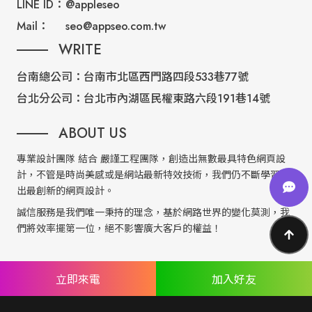
LINE ID：
@appleseo
Mail：
seo@appseo.com.tw
WRITE
台南總公司：
台南市北區西門路四段533巷77號
台北分公司：
台北市內湖區民權東路六段191巷14號
ABOUT US
專業設計團隊 結合 嚴謹工程團隊，創造出無數最具特色網頁設
計，不管是時尚美感或是網站最新特效技術，我們仍不斷學習推
出最創新的網頁設計。
誠信服務是我們唯一秉持的理念，基於網路世界的變化莫測，我
們將效率擺第一位，絕不影響廣大客戶的權益！
網頁設計
seo案例
優惠方案
廣告行銷
立即來電
加入好友
關於蘋果
人才專區
聯絡我們