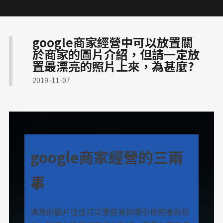
高轉換電商官網
醫師個人品牌官網
關於蘋果
國際化企業官網設計
品牌官網改版實績
google商家經營中可以放置關
符合醫療法規網頁
RWD 購物車設計
於商家的圖片介紹，但請一定放
金流物流一站式整合
RWD 校園官網改版
置最漂亮的照片上來，為甚麼?
企業品牌數位轉型
補習班招生官網實績
2019-11-07
多語系全球化網站
專業作品集網頁設計
在地服務 SEO 佈局
診所品牌形象塑造
幼兒園／私校形象網站
高質感視覺設計案例
工業品牌 SEO 優化
大學院所／系辦網頁設計
google商家經營的三兩
網路開店 SEO 策略
高信任感醫療網頁
事
漂亮的圖片往往可以更容易的吸引使用者的目