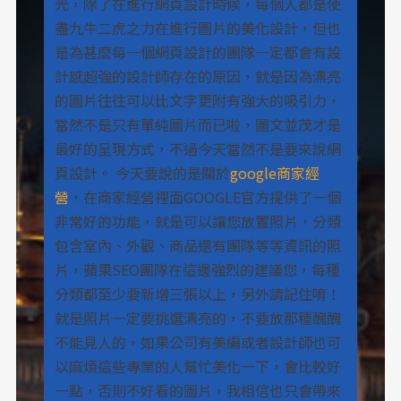
光，除了在進行網頁設計時候，每個人都是使
盡九牛二虎之力在進行圖片的美化設計，但也
是為甚麼每一個網頁設計的團隊一定都會有設
計感超強的設計師存在的原因，就是因為漂亮
的圖片往往可以比文字更附有強大的吸引力，
當然不是只有單純圖片而已啦，圖文並茂才是
最好的呈現方式，不過今天當然不是要來說網
頁設計。 今天要說的是關於
google商家經
營
，在商家經營裡面GOOGLE官方提供了一個
非常好的功能，就是可以讓您放置照片，分類
包含室內、外觀、商品還有團隊等等資訊的照
片，蘋果SEO團隊在這邊強烈的建議您，每種
分類都至少要新增三張以上，另外請記住唷！
就是照片一定要挑選漂亮的，不要放那種醜醜
不能見人的，如果公司有美編或者設計師也可
以麻煩這些專業的人幫忙美化一下，會比較好
一點，否則不好看的圖片，我相信也只會帶來