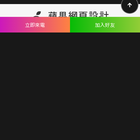
立即來電
加入好友
金流申請
網域申請
立即加好友諮詢
0800-800-807
免費專線：
CALL US
TEL：
0800-800-807
FAX：
02-81927069
LINE ID：
@appleseo
Mail：
seo@appseo.com.tw
WRITE