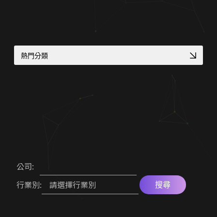
熱門分類
中小企業官網
RWD 購物車設計
高質感視覺設計案例
診所品牌形象塑造
大學院所／系辦網頁設計
高信任感醫療網頁
客製化電商功能
補習班招生官網實績
機械設備展示方案
企業品牌數位轉型
網路開店 SEO 策略
RWD 校園官網改版
公司:
專業作品集網頁設計
顧問與專業人士網頁
請選擇行業別
行業別:
搜尋
符合醫療法規網頁
醫師個人品牌官網
多語系全球化網站
金流物流一站式整合