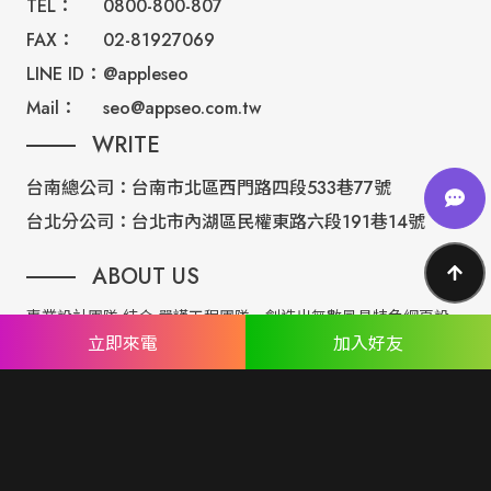
TEL：
0800-800-807
FAX：
02-81927069
LINE ID：
@appleseo
Mail：
seo@appseo.com.tw
WRITE
台南總公司：
台南市北區西門路四段533巷77號
台北分公司：
台北市內湖區民權東路六段191巷14號
ABOUT US
專業設計團隊 結合 嚴謹工程團隊，創造出無數最具特色網頁設
立即來電
加入好友
計，不管是時尚美感或是網站最新特效技術，我們仍不斷學習推
出最創新的網頁設計。
誠信服務是我們唯一秉持的理念，基於網路世界的變化莫測，我
們將效率擺第一位，絕不影響廣大客戶的權益！
網頁設計
seo案例
優惠方案
廣告行銷