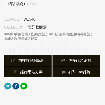
｜網站架設 UI／UX
首頁採用單頁式導覽（scroll型排版），資訊集中呈
SERVICE：
W1540
現，讓使用者迅速掌握服務特色與聯絡資訊。行動裝置
版UI設計經過細緻調整，保持良好的閱讀性與觸控操作
CATEGORY：
資訊軟體類
體驗。
中古手機買賣
響應式設計
科技感網站風格
網頁設計
網站製作
網站架設
｜內容視覺表現，banner 設計
INTRODUCTION
文字內容以清晰條列為主，並輔以箭頭、線條強調導引
性。圖像選擇高對比度產品圖與地圖視覺，讓重要資訊
 前往該網站範例
 更多此類範例
不易錯過。企業識別CIS設計融合「手機＋工具」意
象，使網站製作與品牌調性一致。
 諮詢網站方案
加入Line諮詢
｜網站製作，技術細節
網站製作採RWD響應式設計，無論手機、平板或電腦皆
能完美適配。頁尾整合Google Map與Facebook連結，
提升互動效率。