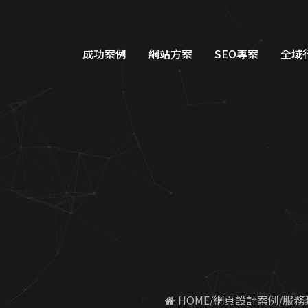
O-蘋果網頁設計公司
成功案例
網站方案
SEO專案
全域
品牌形象網站設計
Googl
購物車網站設計
Google
教育網站設計
FB/IG
醫美醫療網站設計
Line
工業機具網站設計
Dcar
服務類別網站設計
一站式整
 HOME
網頁設計案例
服務