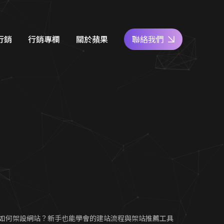
行銷
行銷專欄
關於蘋果
聯絡我們
e商家經營
網站設計知識
好評專區
關鍵字廣告
SEO優化地圖
人才專區
社群經營
社群經營技巧
員工福利
廣告行銷
關鍵字廣告秘笈
公益活動
d 廣告
Google 商家經營
合行銷
行銷教室
如何架設網站？新手也能學會的建站流程與架站推薦工具