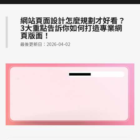
CIS 視覺識別整合
網路開店 SEO 策略
RWD 購物車設計
高信任感醫療網頁
網站頁面設計怎麼規劃才好看？
3大重點告訴你如何打造專業網
高質感視覺設計案例
中小企業官網
頁版面！
高轉換電商官網
金流物流一站式整合
最後更新日：2026-04-02
大學院所／系辦網頁設計
幼兒園／私校形象網站