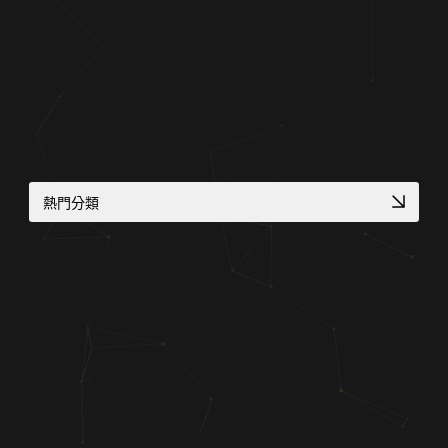
熱門分類
專業作品集網頁設計
RWD 校園官網改版
服務業預約功能整合
品牌官網改版實績
顧問與專業人士網頁
工業品牌 SEO 優化
機械設備展示方案
醫師個人品牌官網
多語系全球化網站
客製化電商功能
國際化企業官網設計
在地服務 SEO 佈局