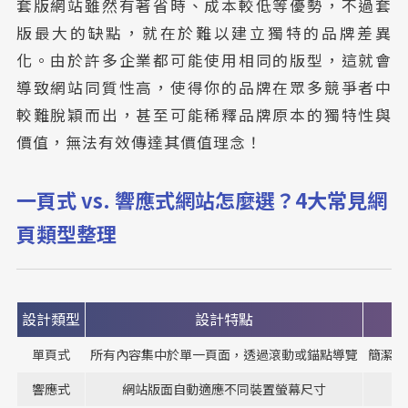
套版網站雖然有著省時、成本較低等優勢，不過套
版最大的缺點，就在於難以建立獨特的品牌差異
化。由於許多企業都可能使用相同的版型，這就會
導致網站同質性高，使得你的品牌在眾多競爭者中
較難脫穎而出，甚至可能稀釋品牌原本的獨特性與
價值，無法有效傳達其價值理念！
一頁式 vs. 響應式網站怎麼選？4大常見網
頁類型整理
設計類型
設計特點
單頁式
所有內容集中於單一頁面，透過滾動或錨點導覽
簡潔、
響應式
網站版面自動適應不同裝置螢幕尺寸