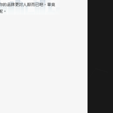
你的品牌更討人厭而已吧，畢竟
呢。