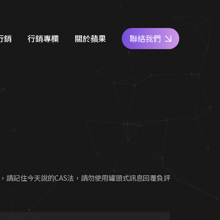
行銷
行銷專欄
關於蘋果
聯絡我們
e商家經營
網站設計知識
好評專區
關鍵字廣告
SEO優化地圖
人才專區
社群經營
社群經營技巧
員工福利
廣告行銷
關鍵字廣告秘笈
公益活動
d 廣告
Google 商家經營
，請記住今天說的CAS法，請勿使用罐頭式訊息回覆負評
合行銷
行銷教室