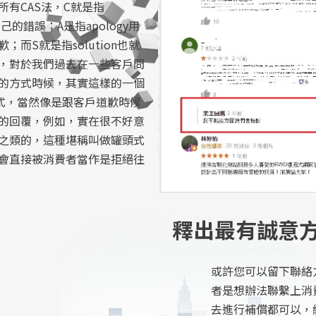
所有CAS法，C就是指
們自己的錯誤；A是指apology用
而S就是指solution也就
，對於我們過去在一些客戶問
的方式時候，其實這樣的一個
方式，當然像是跟客戶道歉時候
的回覆，例如，實在很不好意
之類的，這種堪稱叫做罐頭式
會直接被消費者當作是拒絕往
釋出最有誠意
或許您可以留下聯絡
者是想辦法聯繫上消
去進行補償都可以，