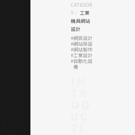
結合企
CATEGOR
業識別
Y：
工業
的硬朗
機具網站
感與技
設計
術感，
網頁設計
呈現自
網站架設
動控制
網站製作
領域的
工業設計
自動化設
專業印
備
象。
IN
｜網頁
TR
色彩規
劃
OD
UC
主色選
用飽和
TI
黃搭配
中性灰