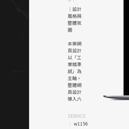
｜設計
風格與
整體氛
圍
本案網
頁設計
以「工
業精準
感」為
主軸，
整體網
頁設計
導入六
角幾何
構圖象
SERVICE
徵機械
：
w1156
結構，