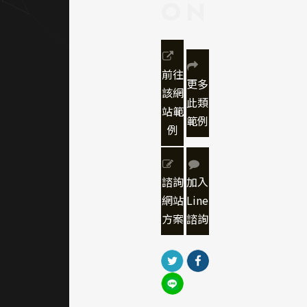
ON
與黑
色，黃
象徵高
效率與
前往
技術前
更多
該網
瞻，灰
此類
站範
黑色穩
範例
例
定了整
體氛
圍，同
時提高
諮詢
加入
網頁內
網站
Line
容的可
方案
諮詢
讀性與
識別
性。
｜網站