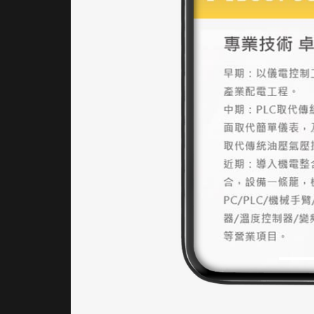
桌機介
面，展
現高度
響應式
網站架
設能
力。
｜內容
視覺表
現，
banner
設計
首頁
banner
圖運用
實拍工
廠環境