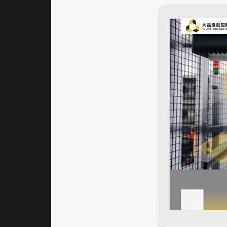
與機械
動態鏡
頭，與
企業識
別六角
圖形搭
配，營
造動感
且具信
任感的
第一印
象，清
楚傳遞
企業核
心價
值。
｜網站