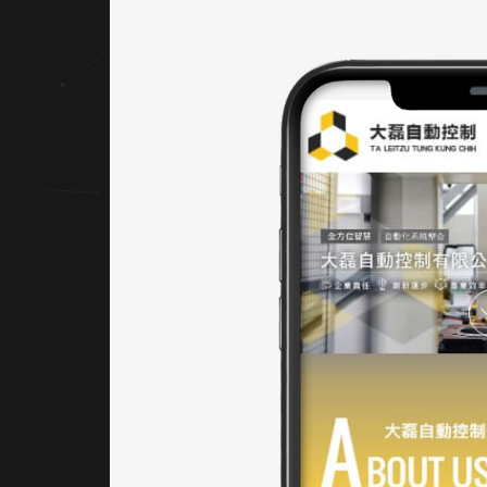
架設 UI
／UX
版面結
構依據
使用者
操作邏
輯進行
設計，
從企業
介紹、
產品展
示到聯
絡資
訊，導
覽層次
分明，
並支援
手機與