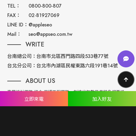
TEL：
0800-800-807
FAX：
02-81927069
LINE ID：
@appleseo
Mail：
seo@appseo.com.tw
WRITE
台南總公司：
台南市北區西門路四段533巷77號
台北分公司：
台北市內湖區民權東路六段191巷14號
ABOUT US
專業設計團隊 結合 嚴謹工程團隊，創造出無數最具特色網頁設
立即來電
加入好友
計，不管是時尚美感或是網站最新特效技術，我們仍不斷學習推
出最創新的網頁設計。
誠信服務是我們唯一秉持的理念，基於網路世界的變化莫測，我
們將效率擺第一位，絕不影響廣大客戶的權益！