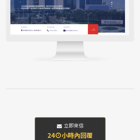
 立即來信
24
小時內回覆