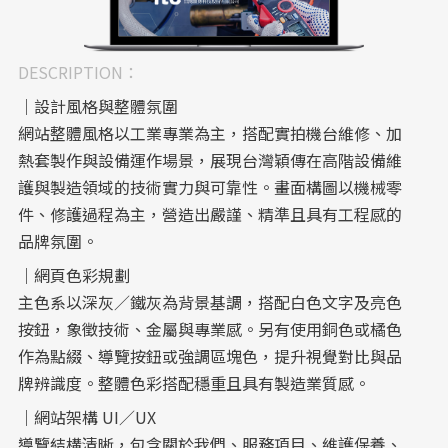
DESCRIPTION：
｜設計風格與整體氛圍
網站整體風格以工業專業為主，搭配實拍機台維修、加
熱套製作與設備運作場景，展現台灣穎傳在高階設備維
護與製造領域的技術實力與可靠性。畫面構圖以機械零
件、修護過程為主，營造出嚴謹、精準且具有工程感的
品牌氛圍。
｜網頁色彩規劃
主色系以深灰／鐵灰為背景基調，搭配白色文字及亮色
按鈕，象徵技術、金屬與專業感。另有使用銅色或橘色
作為點綴、導覽按鈕或強調區塊色，提升視覺對比與品
牌辨識度。整體色彩搭配穩重且具有製造業質感。
｜網站架構 UI／UX
導覽結構清晰，包含關於我們、服務項目、維護保養、