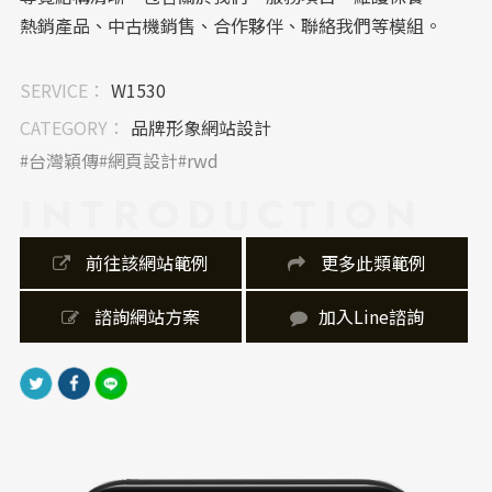
熱銷產品、中古機銷售、合作夥伴、聯絡我們等模組。
用戶可快速瀏覽所需服務如「CRYO PUMP維修」、
「HE COMPRESSOR維修」等重點項目。訊息分類明
SERVICE：
W1530
確，操作直覺，有助於提高商業詢問與技術服務洽談的
CATEGORY：
品牌形象網站設計
效率。
台灣穎傳
網頁設計
rwd
｜內容視覺表現，Banner 設計
INTRODUCTION
首頁 Banner 通常以機台運作或維修實景圖片為主視
覺，搭配大字體重點訴求（如「機台維護，專業穎
 前往該網站範例
 更多此類範例
傳」）以突顯公司定位。下方模組化區塊則依序呈現服
務項目、實績案例、熱銷產品、合作夥伴等，視覺層次
 諮詢網站方案
加入Line諮詢
分明、重點導向明晰。
｜網站製作，技術細節
網站採用響應式網頁設計（RWD），適配手機、平板與
桌機裝置，確保跨裝置良好顯示。頁面載入相對快速，
配有圖片與產品展示，但維修服務資訊與聯絡方式佈局
清晰，方便客戶即刻進行洽詢與預約。網站亦提供完整