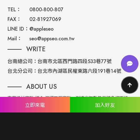
TEL：
0800-800-807
FAX：
02-81927069
LINE ID：
@appleseo
Mail：
seo@appseo.com.tw
WRITE
台南總公司：
台南市北區西門路四段533巷77號
台北分公司：
台北市內湖區民權東路六段191巷14號
ABOUT US
專業設計團隊 結合 嚴謹工程團隊，創造出無數最具特色網頁設
立即來電
加入好友
計，不管是時尚美感或是網站最新特效技術，我們仍不斷學習推
出最創新的網頁設計。
誠信服務是我們唯一秉持的理念，基於網路世界的變化莫測，我
們將效率擺第一位，絕不影響廣大客戶的權益！