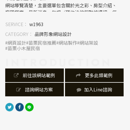
網站導覽清楚，主要選單包含關於光之彩、房型介紹、
庭園餐廳、最新消息、包場／預約洽詢與聯絡資訊，使
用者可快速找到住宿、餐飲與預約相關內容。房型頁也
SERVICE：
w1963
列出人數、床型、價格與設備，資訊層級直覺，適合旅
客快速比較與決策。
CATEGORY：
品牌形象網站設計
網頁設計
苗栗民宿推薦
網站製作
網站架設
｜內容視覺表現，Banner 設計
苗栗小木屋民宿
首頁 Banner 以「來苗栗放鬆吧！光之彩民宿包場聚餐
INTRODUCTION
完美場地」作為主訴求，直接點出住宿、聚餐與包場需
求。網站大量使用環境、房型與餐點圖片區塊，讓使用
者透過視覺先感受場域氛圍；房型卡片搭配價格與設備
 前往該網站範例
 更多此類範例
資訊，有助於提高瀏覽效率。
 諮詢網站方案
加入Line諮詢
｜網站製作，技術細節
網站屬於旅宿形象與預約導向架構，具備首頁、內頁、
房型列表、最新消息、隱私政策、Google 地圖連結與
聯絡電話等基本功能。頁尾標示由「蘋果網頁設計」製
作，並提供地址、電話、統編與「我要訂房」入口，整