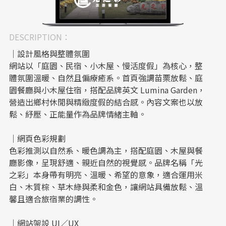
DESCRIPTION：
｜設計風格與整體氛圍
網站以「庭園、民宿、小木屋、慢活度假」為核心，整
體氛圍溫暖、自然且偏療癒系。首頁強調苗栗放鬆、庭
園餐廳與小木屋住宿，搭配品牌英文 Lumina Garden，
營造出鄉村休閒與精緻度假的結合感。內容文案也以放
鬆、紓壓、正能量作為品牌情緒主軸。
｜網頁色彩規劃
色彩推測以自然系、暖色調為主，搭配庭園、木屋與餐
廳影像，呈現舒適、親近自然的視覺感。品牌名稱「光
之彩」本身帶有明亮、溫暖、希望的意象，適合運用米
白、木質棕、草木綠與柔和金色，讓網站具備放鬆、溫
馨且適合旅宿業的調性。
｜網站架設 UI／UX