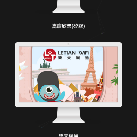
嵩慶欣業(矽膠)
樂天網通