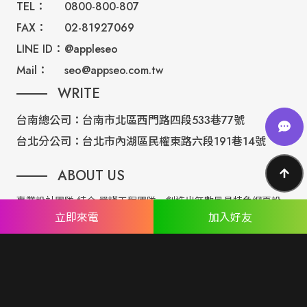
TEL：
0800-800-807
FAX：
02-81927069
LINE ID：
@appleseo
Mail：
seo@appseo.com.tw
WRITE
台南總公司：
台南市北區西門路四段533巷77號
台北分公司：
台北市內湖區民權東路六段191巷14號
ABOUT US
專業設計團隊 結合 嚴謹工程團隊，創造出無數最具特色網頁設
立即來電
加入好友
計，不管是時尚美感或是網站最新特效技術，我們仍不斷學習推
出最創新的網頁設計。
誠信服務是我們唯一秉持的理念，基於網路世界的變化莫測，我
們將效率擺第一位，絕不影響廣大客戶的權益！