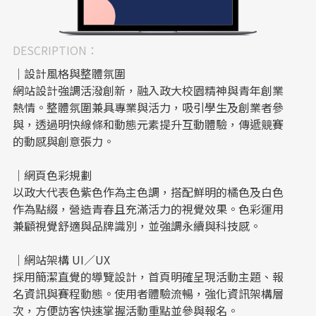
DESCRIPTION：
｜設計風格與整體氛圍
網站設計強調活潑創新，融入政大校園精神與青年創業
熱情。整體氛圍兼具專業與活力，吸引學生及創業者參
與，透過明快線條和動態元素提升互動體驗，傳遞競賽
的動感與創意張力。
｜網頁色彩規劃
以政大代表色紫色作為主色調，搭配鮮明的橘色及白色
作為點綴，營造青春且充滿活力的視覺效果。色彩運用
兼顧視覺舒適與品牌識別，並強調永續與科技感。
｜網站架構 UI／UX
採用簡潔直覺的導覽設計，首頁明確呈現活動主題、報
名資訊與賽程動態。使用者體驗流暢，強化資訊架構層
次，方便訪客快速掌握活動重點並參與報名。