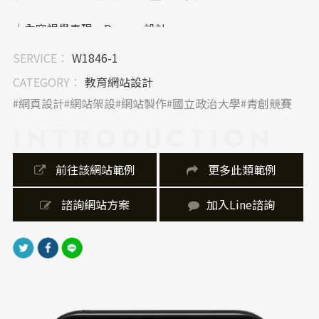
｜內容視覺表現，Banner 設計
Banner 以競賽主題與青年創業元素為視覺焦點，採用動
SERVICE：
W1846-1
態圖片與大字標題，突出「2030永續目標」核心理念。
設計注重視覺衝擊力與信息傳遞的效率，營造熱烈參與
CATEGORY：
教育網站設計
感。
網頁設計
網站架設
網站製作
國立政治大學
青創競賽
INTRODUCTION
｜網站製作，技術細節
網站採用響應式設計，兼容多種裝置與瀏覽器，確保最
佳瀏覽體驗。後端架構穩健，搭配快速載入與安全性措
 前往該網站範例
 更多此類範例
施，並整合報名系統及活動公告功能，提升管理效能與
使用便捷性。
 諮詢網站方案
加入Line諮詢