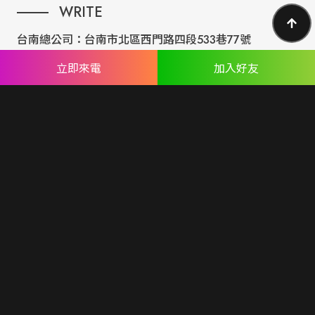
WRITE
台南總公司：
台南市北區西門路四段533巷77號
台北分公司：
台北市內湖區民權東路六段191巷14號
立即來電
加入好友
ABOUT US
專業設計團隊 結合 嚴謹工程團隊，創造出無數最具特色網頁設
計，不管是時尚美感或是網站最新特效技術，我們仍不斷學習推
出最創新的網頁設計。
誠信服務是我們唯一秉持的理念，基於網路世界的變化莫測，我
們將效率擺第一位，絕不影響廣大客戶的權益！
網頁設計
seo案例
優惠方案
廣告行銷
關於蘋果
人才專區
聯絡我們
© Copyright All Rights Reserved.
隱私權聲明