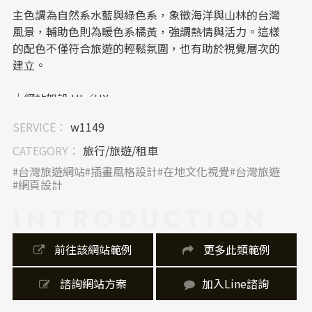
主色調為自然系水藍與綠色系，象徵海洋與山林的台灣
風景，輔助色則為暖色系橘黃，強調熱情與活力。這樣
的配色不僅符合旅遊的輕鬆氛圍，也有助於視覺層次的
建立。
｜網站架設 UI／UX
SERVICE：
w1149
網站導覽清楚，主選單包含「關於我們」、「旅遊報
名」、「旅行日誌」、「聯絡資訊」等功能，搭配懸浮
CATEGORY：
旅行/旅遊/租車
社群按鈕與搜尋功能，使用者可以快速定位所需資訊。
台灣旅遊網站
插畫風格設計
在地文化視覺
台灣旅遊
RWD響應式設計讓行動裝置瀏覽也相當順暢，提升整體
網頁設計
使用體驗。
INTRODUCTION
｜內容視覺表現，banner 設計
 前往該網站範例
 更多此類範例
首頁插畫生動有趣、搭配活潑排版，吸引視覺注意力；
而旅遊日誌與新聞頁面則以簡約白底與實景攝影為主，
 諮詢網站方案
加入Line諮詢
達成風格上的轉換與內容閱讀的舒適度平衡。整體內容