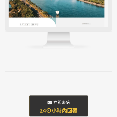
 立即來信
24
小時內回覆