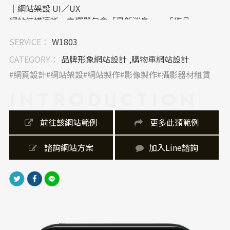
｜網站架設 UI／UX
網站結構清晰，主選單包含「最新消息」、「作品
集」、「器材租賃」、「服務項目」、「製作流程」、
SERVICE：
W1803
「關於我們」與「聯絡我們」等分類，方便使用者快速
找到所需資訊。 首頁以影片與標語引導使用者進入，並
CATEGORY：
品牌形象網站設計 ,購物車網站設計
透過滑動導覽呈現各項服務與作品，提升用戶互動體
網頁設計
網站架設
網站製作
影像製作
攝影器材租賃
驗。 整體UX設計注重使用者的瀏覽流暢度與資訊取得
INTRODUCTION
的便利性。
｜內容視覺表現，Banner設計
 前往該網站範例
 更多此類範例
首頁Banner為全螢幕影片，展現出品牌的影像製作實力
與美學品味。 內頁則以高品質的影像與簡潔的文字及排
 諮詢網站方案
加入Line諮詢
版介紹服務內容與作品，突顯品牌的專業與創意。
｜網站製作，技術細節
網站架構採用響應式設計，適配各種裝置與螢幕尺寸，
確保使用者在不同平台上皆能獲得良好的瀏覽體驗。
網站架設包含詢價功能，使用簡易購物車製作而成，提
供客戶更方便的使用體驗。