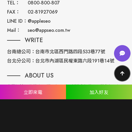
TEL：
0800-800-807
FAX：
02-81927069
LINE ID：
@appleseo
Mail：
seo@appseo.com.tw
WRITE
台南總公司：
台南市北區西門路四段533巷77號
台北分公司：
台北市內湖區民權東路六段191巷14號
ABOUT US
專業設計團隊 結合 嚴謹工程團隊，創造出無數最具特色網頁設
立即來電
加入好友
計，不管是時尚美感或是網站最新特效技術，我們仍不斷學習推
出最創新的網頁設計。
誠信服務是我們唯一秉持的理念，基於網路世界的變化莫測，我
們將效率擺第一位，絕不影響廣大客戶的權益！