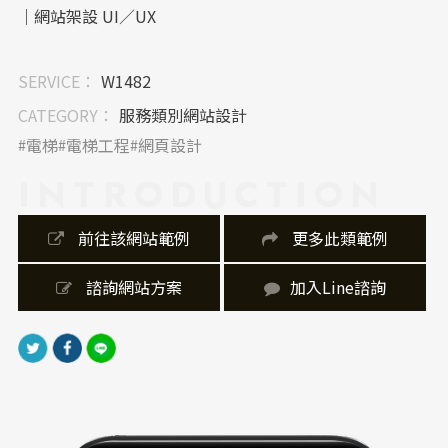
｜網站架設 UI／UX
網站架構清晰，導覽列集中於頂端，採用橫列分類：關
SERVICE：
W1482
於我們、服務項目、施工流程等，方便不同需求的訪客
快速定位。搭配滑動導引與「了解更多」按鈕，優化使
CATEGORY：
服務類別網站設計
用者流暢度，落實良好網站架設原則。
電梯
電梯工程
網頁設計
INTRODUCTION
｜內容視覺表現，banner 設計
文字設計採用大標語 + 短句式，引導視線迅速聚焦。圖
 前往該網站範例
 更多此類範例
文並陳、線條分割設計清楚劃分模組，且具節奏感。
 諮詢網站方案
加入Line諮詢
｜網站製作，技術細節
網站製作上採響應式網頁設計，無論在桌機或手機裝置
均有一致的操作體驗。