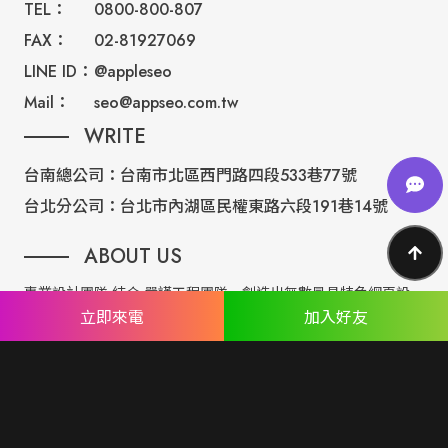
TEL：
0800-800-807
FAX：
02-81927069
LINE ID：
@appleseo
Mail：
seo@appseo.com.tw
WRITE
台南總公司：
台南市北區西門路四段533巷77號
台北分公司：
台北市內湖區民權東路六段191巷14號
ABOUT US
專業設計團隊 結合 嚴謹工程團隊，創造出無數最具特色網頁設
立即來電
加入好友
計，不管是時尚美感或是網站最新特效技術，我們仍不斷學習推
出最創新的網頁設計。
誠信服務是我們唯一秉持的理念，基於網路世界的變化莫測，我
們將效率擺第一位，絕不影響廣大客戶的權益！