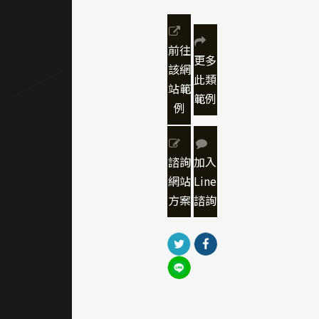
務。​
整體
設計
前往
更多
上使
該網
此類
站範
用了
範例
例
復古
普普
風結
諮詢
加入
合台
網站
Line
南古
方案
諮詢
城的
視覺
印象
來做
設