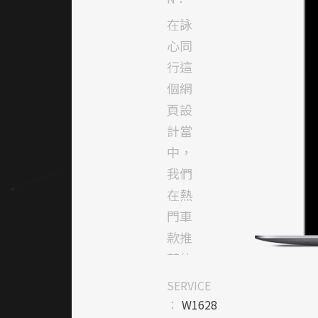
在詠
心同
行這
個網
頁設
計當
中，
我們
在熱
門車
款推
薦的
區塊
SERVICE
使用
：
W1628