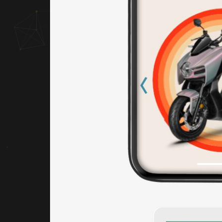
應的
暖色
調，
如橙
色或
紅
色、
綠
色，
營造
出熱
情友
善復
古的
氛