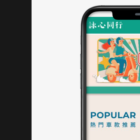
計。​
整體
配色
策
略：
網站
整體
配色
可能
選用
了與
台南
文化
相呼