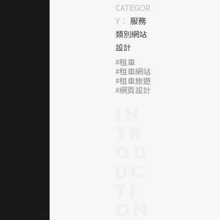
圖形
CATEGOR
呈
Y：
服務
現，
類別網站
融合
設計
了代
租車
租車網站
表機
租車旅遊
網頁設計
車或
旅遊
IN
的元
TR
素，
OD
傳達
出品
UC
牌的
TI
核心
ON
服