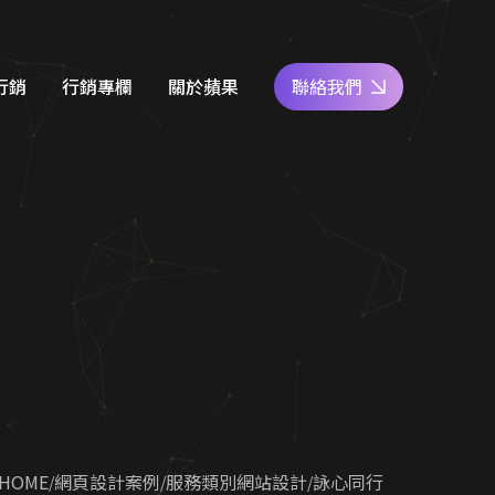
行銷
行銷專欄
關於蘋果
聯絡我們
e商家經營
網站設計知識
好評專區
關鍵字廣告
SEO優化地圖
人才專區
社群經營
社群經營技巧
員工福利
廣告行銷
關鍵字廣告秘笈
公益活動
d 廣告
Google 商家經營
合行銷
行銷教室
 HOME
網頁設計案例
服務類別網站設計
詠心同行