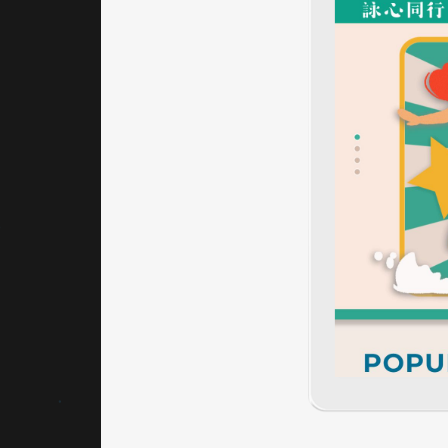
圍。​
輔以
中性
色
調，
如淺
米
色。​
這種
配色
策略
有助
於提
升用
戶的