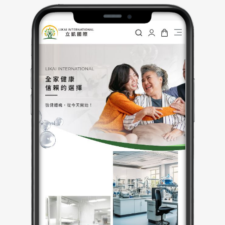
商品照與簡約背景，讓產品資訊一目了然。標題字體選
用粗黑體，提升可讀性且強化視覺焦點；內文則以圓潤
易讀字型呈現，減輕資訊壓力。
｜網站製作，技術細節
採用RWD（Responsive Web Design）響應式設計技
術，確保在不同裝置（手機、平板、電腦）上皆有一致
流暢的瀏覽體驗。商品展示區使用 JavaScript 或相關前
端框架實現滑動輪播功能，提升互動性與動態感。