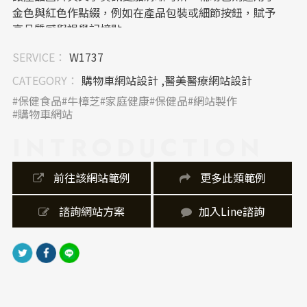
金色與紅色作點綴，例如在產品包裝或細節按鈕，賦予
高品質感與視覺記憶點。
SERVICE：
W1737
｜網站架設 UI／UX
CATEGORY：
購物車網站設計 ,醫美醫療網站設計
網站架設上，整體採用直覺式操作導向設計。從主選單
保健食品
牛樟芝
家庭健康
保健品
網站製作
「首頁、關於立凱、保健食品推薦、認識牛樟芝…」等
購物車網站
分類清晰，使用者能迅速找到所需資訊。導覽列固定於
INTRODUCTION
頂部並在滾動時仍可使用，符合現代使用者的瀏覽習
慣，提升整體使用者體驗。此外，左右滑動的商品輪播
區也便於用戶快速掌握熱銷商品，兼具視覺引導與行動
 前往該網站範例
 更多此類範例
召喚功能。
 諮詢網站方案
加入Line諮詢
｜內容視覺表現，banner 設計
內容呈現方面，網站製作強調「圖文比例協調」與「溫
度感呈現」。首頁主視覺採用高品質情境攝影，拉近品
牌與消費者之間的情感連結。商品區塊則搭配立體感的