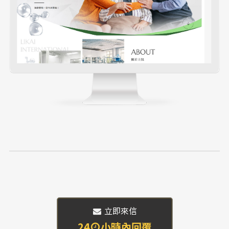
 立即來信
24
小時內回覆