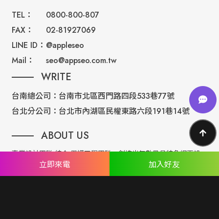
TEL：
0800-800-807
FAX：
02-81927069
LINE ID：
@appleseo
Mail：
seo@appseo.com.tw
WRITE
台南總公司：
台南市北區西門路四段533巷77號
台北分公司：
台北市內湖區民權東路六段191巷14號
ABOUT US
專業設計團隊 結合 嚴謹工程團隊，創造出無數最具特色網頁設
立即來電
加入好友
計，不管是時尚美感或是網站最新特效技術，我們仍不斷學習推
出最創新的網頁設計。
誠信服務是我們唯一秉持的理念，基於網路世界的變化莫測，我
們將效率擺第一位，絕不影響廣大客戶的權益！