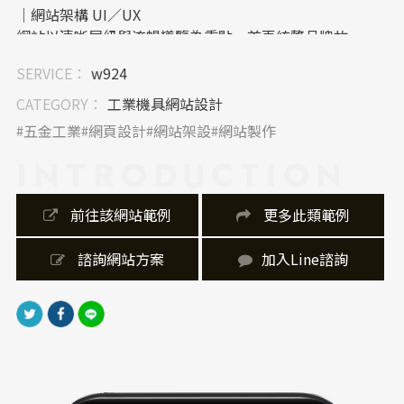
｜網站架構 UI／UX
網站以清晰層級與流暢導覽為重點，首頁統整品牌故
事、產品分類與應用場域，讓訪客快速理解企業實力。
SERVICE：
w924
產品頁導入篩選與搜尋功能，強化使用者體驗；響應式
設計讓各裝置皆能順暢瀏覽，結構邏輯簡潔，凸顯工業
CATEGORY：
工業機具網站設計
品牌的效率與精準。
五金工業
網頁設計
網站架設
網站製作
INTRODUCTION
｜內容視覺表現，Banner 設計
Banner 採用大面積產品特寫與工廠實景結合，突顯「精
工製造」與「品質保證」的品牌精神。畫面以低飽和色
 前往該網站範例
 更多此類範例
與柔和光影呼應金屬質地，字體排版簡潔穩重，搭配英
文標語強化國際形象，整體展現專業製造與品牌信任
 諮詢網站方案
加入Line諮詢
感。
｜網站製作，技術細節
採用 HTML5＋CSS3＋RWD 響應式技術，搭配高效載入
與 SEO 結構優化，確保網站在全球瀏覽速度與搜尋能見
度表現出色。後端以模組化架構方便日後維護與產品更