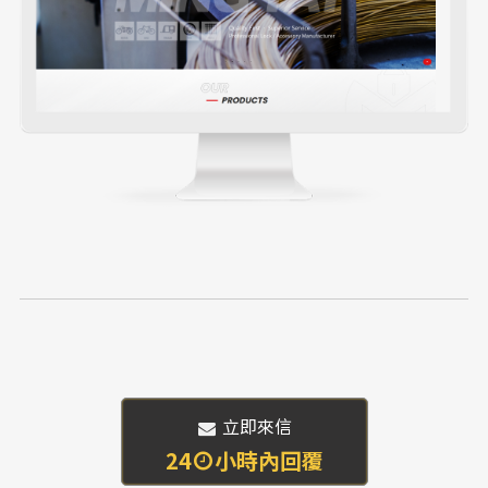
 立即來信
24
小時內回覆