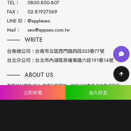
TEL：
0800-800-807
FAX：
02-81927069
LINE ID：
@appleseo
Mail：
seo@appseo.com.tw
WRITE
台南總公司：
台南市北區西門路四段533巷77號
台北分公司：
台北市內湖區民權東路六段191巷14號
ABOUT US
專業設計團隊 結合 嚴謹工程團隊，創造出無數最具特色網頁設
立即來電
加入好友
計，不管是時尚美感或是網站最新特效技術，我們仍不斷學習推
出最創新的網頁設計。
誠信服務是我們唯一秉持的理念，基於網路世界的變化莫測，我
們將效率擺第一位，絕不影響廣大客戶的權益！