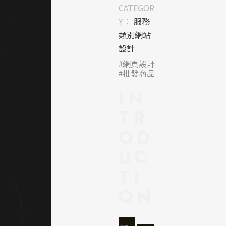
度，營
CATEGOR
造出一
Y：
服務
種既工
類別網站
業又生
設計
活化的
網頁設計
溫暖氛
批發商品
圍。設
IN
計重點
在於讓
TR
消費者
一目瞭
OD
然產品
UC
分類與
聯絡方
TI
式，強
化「市
ON
場攤位
批發」
的實體