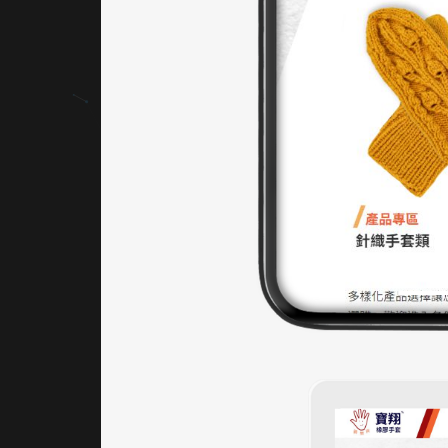
則明確
區分聯
絡與最
新消
息，提
升操作
效率。
｜網站
架設 UI
／UX
採用橫
幅式導
覽設
計，搭
配吸睛
的產品
圖與明