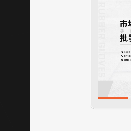
確分
區，讓
使用者
從首頁
即能快
速進入
所需資
訊。
LINE與
電話按
鈕固定
於右
側，強
化聯絡
便捷
性，貼
近行動
裝置使