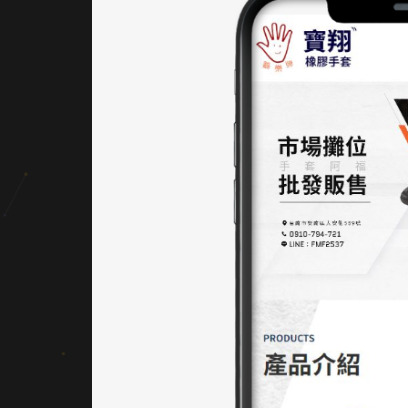
景，達
成視覺
聚焦與
層次分
明。橘
紅色不
僅呼應
品牌
Logo
，也與
手套產
品色彩
產生視
覺呼
應；輔
助使用
的綠色
與紅色
按鈕，