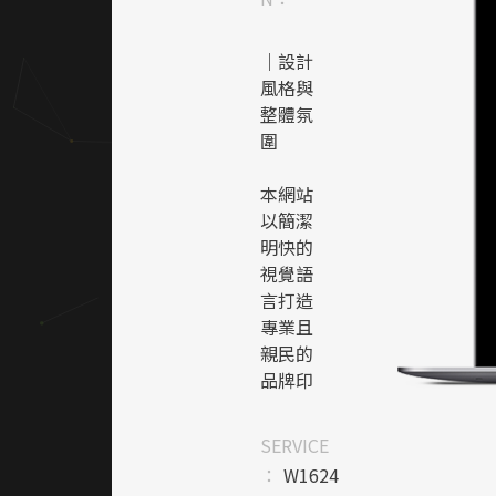
｜設計
風格與
整體氛
圍
本網站
以簡潔
明快的
視覺語
言打造
專業且
親民的
品牌印
象，畫
面重視
SERVICE
實用與
：
W1624
辨識