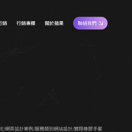
行銷
行銷專欄
關於蘋果
聯絡我們
e商家經營
網站設計知識
好評專區
關鍵字廣告
SEO優化地圖
人才專區
社群經營
社群經營技巧
員工福利
廣告行銷
關鍵字廣告秘笈
公益活動
d 廣告
Google 商家經營
合行銷
行銷教室
ME
網頁設計案例
服務類別網站設計
寶翔橡膠手套