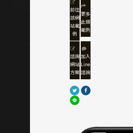
感與信
前往
更多
任感。
該網
此類
站範
｜網頁
範例
例
色彩規
劃
諮詢
加入
整體配
色以鮮
網站
Line
明橘紅
方案
諮詢
與沉穩
深藍作
為主色
調，搭
配大量
留白與
灰階紋
理背