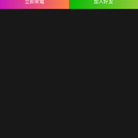
立即來電
加入好友
ABOUT US
專業設計團隊 結合 嚴謹工程團隊，創造出無數最具特色網頁設
計，不管是時尚美感或是網站最新特效技術，我們仍不斷學習推
出最創新的網頁設計。
誠信服務是我們唯一秉持的理念，基於網路世界的變化莫測，我
們將效率擺第一位，絕不影響廣大客戶的權益！
網頁設計
seo案例
優惠方案
廣告行銷
關於蘋果
人才專區
聯絡我們
© Copyright All Rights Reserved.
隱私權聲明