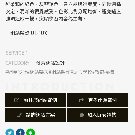
配柔和的綠色、灰藍輔色，建立品牌辨識度，同時營造
安定、清晰的視覺感受。色彩比例分配均衡，避免過度
強調造成干擾，突顯學習內容為主角。
｜網站架設 UI／UX
整體網站架設著重「分齡分課」的使用者導覽邏輯，將
SERVICE：
不同學習族群依照服務需求清楚分類。UI設計上保留足
夠的留白與模組化圖片選單，讓使用者直覺理解網站層
CATEGORY：
教育網站設計
級；UX方面則導入行動裝置自適應設計，強化手機端使
網頁設計
網站架設
網站製作
語言學校
教育機構
用體驗，確保資訊即時可得。
INTRODUCTION
｜內容視覺表現，banner 設計
 前往該網站範例
 更多此類範例
網站首頁的banner設計延伸企業CIS識別系統，以簡潔
文案與情境照片組合，凸顯「高效率語言學習」核心訴
 諮詢網站方案
加入Line諮詢
求。標題文字置中、左上標誌呼應CIS標準色，整體構
圖穩重且具視覺焦點，成功建立品牌第一印象。