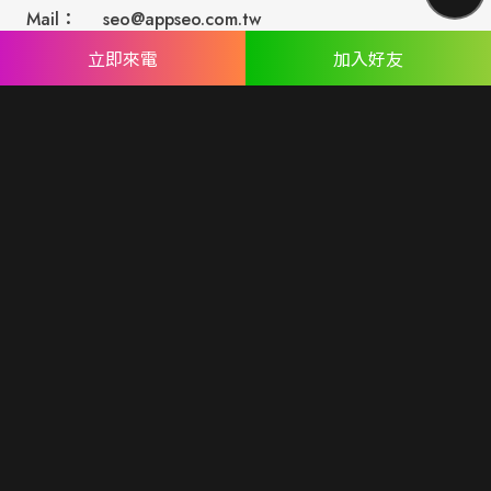
Mail：
seo@appseo.com.tw
WRITE
立即來電
加入好友
台南總公司：
台南市北區西門路四段533巷77號
台北分公司：
台北市內湖區民權東路六段191巷14號
ABOUT US
專業設計團隊 結合 嚴謹工程團隊，創造出無數最具特色網頁設
計，不管是時尚美感或是網站最新特效技術，我們仍不斷學習推
出最創新的網頁設計。
誠信服務是我們唯一秉持的理念，基於網路世界的變化莫測，我
們將效率擺第一位，絕不影響廣大客戶的權益！
網頁設計
seo案例
優惠方案
廣告行銷
關於蘋果
人才專區
聯絡我們
© Copyright All Rights Reserved.
隱私權聲明