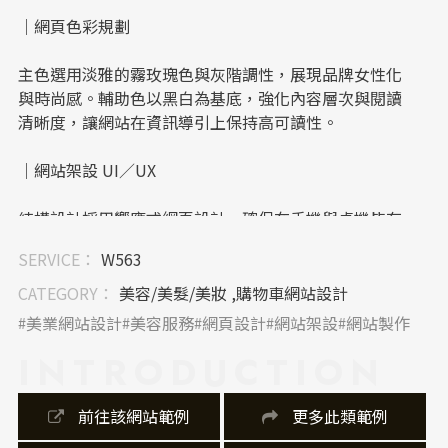
｜網頁色彩規劃
主色選用淡雅的霧玫瑰色與灰階調性，展現品牌女性化
與時尚感。輔助色以黑白為基底，強化內容層次與閱讀
清晰度，讓網站在資訊導引上保持高可讀性。
｜網站架設 UI／UX
結構設計採用響應式網頁設計，確保在手機與桌機皆有
良好的瀏覽體驗。導覽列簡潔明確，服務分類以圖示輔
SERVICE：
W563
助文字，提高用戶操作直覺性，是網站架設中極具用心
的一環。
CATEGORY：
美容/美髮/美妝 ,購物車網站設計
美業網站設計
美容服務
網頁設計
網站架設
網站製作
｜內容視覺表現，banner 設計
INTRODUCTION
網站首頁Banner 強調「熱愛時尚」的品牌理念，搭配模
特攝影與英文標語，強化品牌國際感。
 前往該網站範例
 更多此類範例