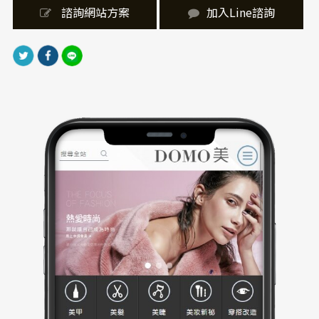
｜網站製作，技術細節
 諮詢網站方案
加入Line諮詢
網站製作採RWD響應式設計，無論手機、平板或電腦皆
能完美適配。