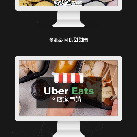
奮起湖阿良甜甜圈