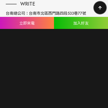
WRITE
台南總公司：
台南市北區西門路四段533巷77號
台北分公司：
台北市內湖區民權東路六段191巷14號
立即來電
加入好友
ABOUT US
專業設計團隊 結合 嚴謹工程團隊，創造出無數最具特色網頁設
計，不管是時尚美感或是網站最新特效技術，我們仍不斷學習推
出最創新的網頁設計。
誠信服務是我們唯一秉持的理念，基於網路世界的變化莫測，我
們將效率擺第一位，絕不影響廣大客戶的權益！
網頁設計
seo案例
優惠方案
廣告行銷
關於蘋果
人才專區
聯絡我們
© Copyright All Rights Reserved.
隱私權聲明