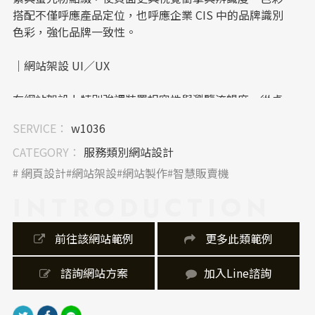
搭配不僅呼應產品定位，也呼應企業 CIS 中的品牌識別
色彩，強化品牌一致性。
｜網站架設 UI／UX
在網站架設上特別強調裝置相容性與瀏覽流暢度，從桌
機到手機皆提供一致且直覺的操作體驗。UI設計注重模
SERVICE：
w1036
組區塊化與圖文分明，UX則以快速導覽與動線清晰為
主，提升訪客停留時間與轉換率。
CATEGORY：
服務類別網站設計
 網頁設計
網站架設
網站製作
智慧販賣機
｜內容視覺表現，banner 設計
INTRODUCTION
首頁 banner 設計以產品 U3 機台為視覺主角，搭配能量
光軌與文字動效，有效吸引眼球並凸顯產品賣點。整體
 前往該網站範例
 更多此類範例
內容版型強調資訊層級分明，從最新消息、服務介紹到
合作品牌，皆以模組方式清晰呈現。
 諮詢網站方案
加入Line諮詢
｜網站製作，技術細節