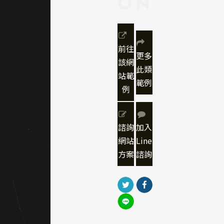
ON
｜網頁
色彩規
劃
前往
更多
該網
此類
網站主
站範
範例
色調採
例
用品牌
紅（象
徵熱能
諮詢
加入
與科
網站
Line
技），
方案
諮詢
搭配白
與灰階
作為輔
色，使
內容視
覺層次