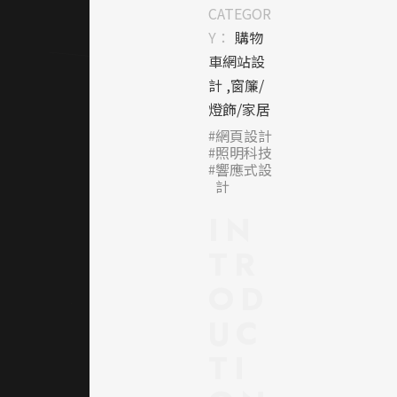
技感，
CATEGOR
體現品
Y：
購物
牌在
車網站設
LED照
計 ,窗簾/
明科技
燈飾/家居
上的專
網頁設計
業與創
照明科技
新。主
響應式設
視覺區
計
塊強調
IN
「光」
的應用
TR
場域，
OD
營造出
兼具溫
UC
度與效
率的科
TI
技生活
氛圍。