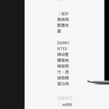
｜設計
風格與
整體氛
圍
DIAMO
NTEX
網站整
體風格
精緻現
代，透
過極簡
留白與
工業風
空間照
SERVICE
片營造
：
w899
高端科