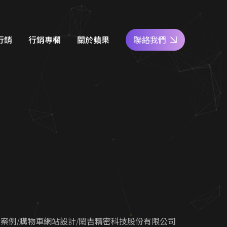
化保證有訂單
行銷
行銷專欄
關於蘋果
聯絡我們
e商家經營
網站設計知識
好評專區
關鍵字廣告
SEO優化地圖
人才專區
社群經營
社群經營技巧
員工福利
廣告行銷
關鍵字廣告秘笈
公益活動
d 廣告
Google 商家經營
合行銷
行銷教室
計案例
購物車網站設計
閎吉精密科技股份有限公司