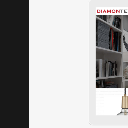
瀏覽流
暢度。
｜內容
視覺表
現，
banner
設計
搭配高
質感空
間實景
圖片與
白牆背
景，傳
達照明
應用的
實際場