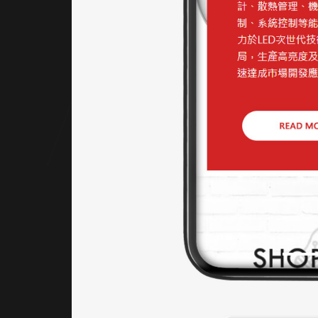
序呈現
品牌介
紹、新
訊公
告、聯
絡資
訊，使
用者可
快速掌
握重點
內容。
行動版
優化表
現優
異，搭
配直觀
操作介
面，提
升整體