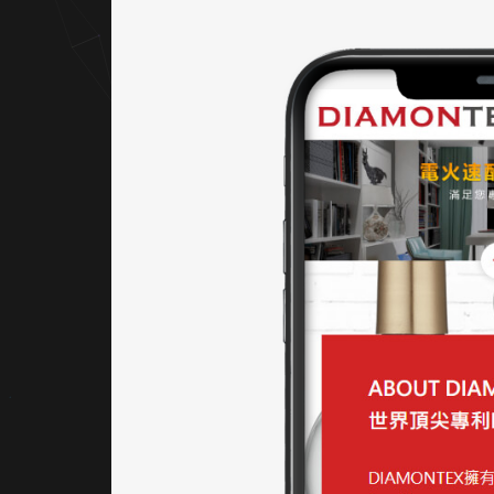
分明，
同時突
顯重點
文字與
按鈕功
能，展
現穩重
且專業
的企業
形象。
｜網站
架設 UI
／UX
網站結
構簡潔
清楚，
首頁依