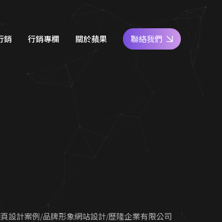
行銷
行銷專欄
關於蘋果
聯絡我們
e商家經營
網站設計知識
好評專區
關鍵字廣告
SEO優化地圖
人才專區
社群經營
社群經營技巧
員工福利
廣告行銷
關鍵字廣告秘笈
公益活動
d 廣告
Google 商家經營
合行銷
行銷教室
網頁設計案例
品牌形象網站設計
歷隆企業有限公司