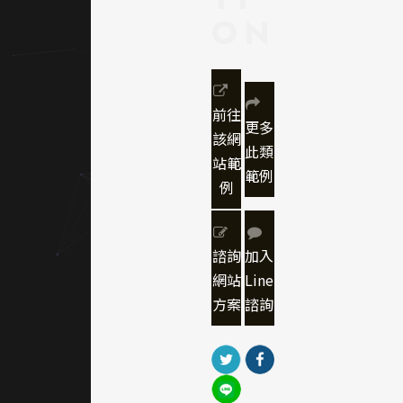
ON
劃
主色以
深藍與
白為基
底，象
前往
更多
徵科
該網
技、智
此類
站範
慧與信
範例
例
任。輔
以橙色
或亮藍
諮詢
加入
作為重
點強調
網站
Line
色，用
方案
諮詢
於按鈕
與標題
區域。
整體配