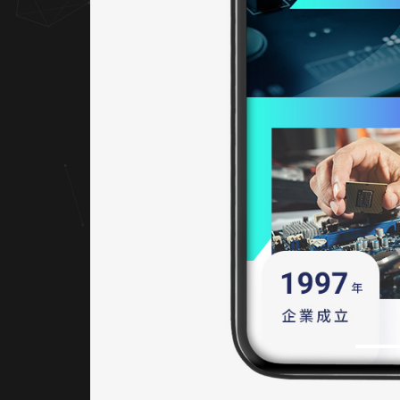
分區明
確（產
品介
紹、應
用方
案、最
新消
息、聯
絡我
們）。
UX 注
重導覽
效率與
資訊可
讀性，
操作邏
輯直
覺。具
備完整