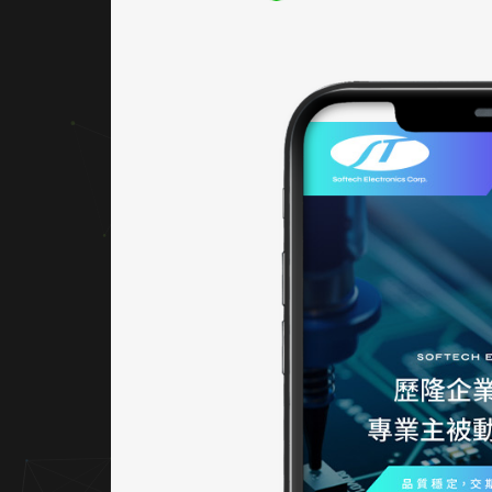
色對比
明確、
視覺層
次分
明，既
維持理
性專業
調性，
又兼具
活力與
品牌識
別度。
｜網站
架設 UI
／UX
UI 結構
清晰，
主選單