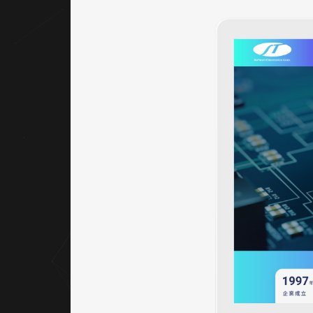
RWD
響應式
設計，
行動端
排版穩
定，瀏
覽體驗
流暢自
然。
｜內容
視覺表
現，
Banner
設計
首頁
Banner
採用全