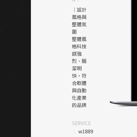
｜設計
風格與
整體氛
圍
整體風
格科技
感強
烈、簡
潔明
快，符
合軟體
與自動
化產業
的品牌
定位。
以俐落
SERVICE
線條與
：
w1889
模組化