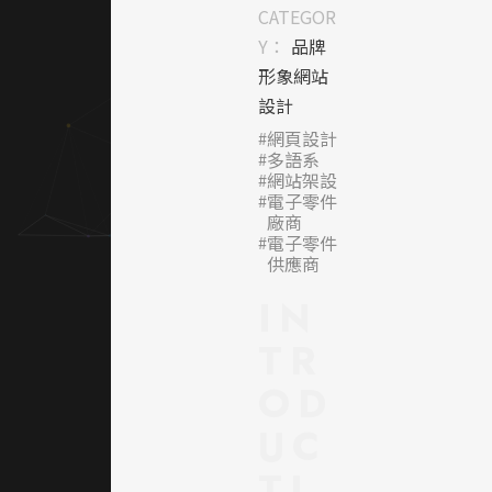
排版呈
CATEGOR
現企業
Y：
品牌
專業形
形象網站
象，結
設計
合產品
網頁設計
應用與
多語系
技術導
網站架設
向內
電子零件
廠商
容，營
電子零件
造出創
供應商
新、可
IN
靠、具
國際化
TR
視野的
企業氛
OD
圍。
UC
｜網頁
TI
色彩規