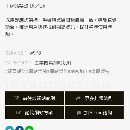
｜網站架設 UI／UX
採用響應式架構，手機與桌機瀏覽體驗一致，導覽直覺
簡潔，確保用戶快速找到關鍵資訊，提升整體使用體
驗。
｜內容視覺表現，banner 設計
SERVICE：
w978
首頁 banner 以鎧甲與刀劍視覺為主軸，融入光影特效
CATEGORY：
工業機具網站設計
與書法字體，強化品牌精神，展現精工職人精神。
網頁設計
網站架設
網站製作
精密加工
金屬製造
INTRODUCTION
｜網站製作，技術細節
網站製作上導入 RWD 響應式網頁設計，讓使用者無論
 前往該網站範例
 更多此類範例
在桌機或手機端均能獲得一致的瀏覽體驗。
 諮詢網站方案
加入Line諮詢