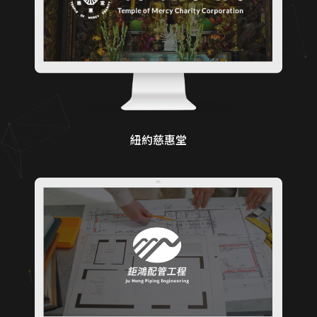
紐約慈惠堂