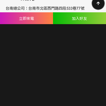
台南總公司：
台南市北區西門路四段533巷77號
台北分公司：
台北市內湖區民權東路六段191巷14號
立即來電
加入好友
ABOUT US
專業設計團隊 結合 嚴謹工程團隊，創造出無數最具特色網頁設
計，不管是時尚美感或是網站最新特效技術，我們仍不斷學習推
出最創新的網頁設計。
誠信服務是我們唯一秉持的理念，基於網路世界的變化莫測，我
們將效率擺第一位，絕不影響廣大客戶的權益！
網頁設計
seo案例
優惠方案
廣告行銷
關於蘋果
人才專區
聯絡我們
© Copyright All Rights Reserved.
隱私權聲明