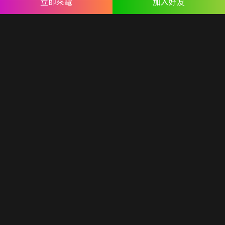
立即來電
加入好友
台北分公司：
台北市內湖區民權東路六段191巷14號
ABOUT US
專業設計團隊 結合 嚴謹工程團隊，創造出無數最具特色網頁設
計，不管是時尚美感或是網站最新特效技術，我們仍不斷學習推
出最創新的網頁設計。
誠信服務是我們唯一秉持的理念，基於網路世界的變化莫測，我
們將效率擺第一位，絕不影響廣大客戶的權益！
網頁設計
seo案例
優惠方案
廣告行銷
關於蘋果
人才專區
聯絡我們
© Copyright All Rights Reserved.
隱私權聲明