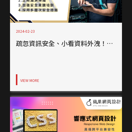
教育機構資訊公開網
顧問與專業人士網頁
RWD 購物車設計
高質感視覺設計案例
診所品牌形象塑造
國際化企業官網設計
2024-02-23
金流物流一站式整合
CIS 視覺識別整合
疏忽資訊安全、小看資料外洩！後果嚴重將得不償失
VIEW MORE