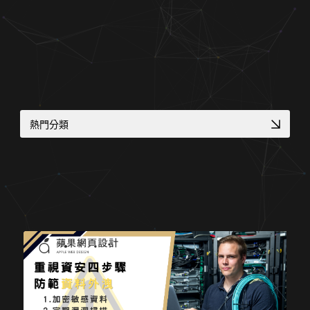
關於蘋果
熱門分類
高信任感醫療網頁
高轉換電商官網
補習班招生官網實績
服務業預約功能整合
中小企業官網
客製化電商功能
醫師個人品牌官網
專業作品集網頁設計
品牌官網改版實績
多語系全球化網站
大學院所／系辦網頁設計
企業品牌數位轉型
在地服務 SEO 佈局
符合醫療法規網頁