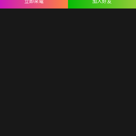
立即來電
加入好友
台北分公司：
台北市內湖區民權東路六段191巷14號
ABOUT US
專業設計團隊 結合 嚴謹工程團隊，創造出無數最具特色網頁設
計，不管是時尚美感或是網站最新特效技術，我們仍不斷學習推
出最創新的網頁設計。
誠信服務是我們唯一秉持的理念，基於網路世界的變化莫測，我
們將效率擺第一位，絕不影響廣大客戶的權益！
網頁設計
seo案例
優惠方案
廣告行銷
關於蘋果
人才專區
聯絡我們
© Copyright All Rights Reserved.
隱私權聲明