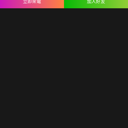
立即來電
加入好友
LINE ID：
@appleseo
Mail：
seo@appseo.com.tw
WRITE
台南總公司：
台南市北區西門路四段533巷77號
台北分公司：
台北市內湖區民權東路六段191巷14號
ABOUT US
專業設計團隊 結合 嚴謹工程團隊，創造出無數最具特色網頁設
計，不管是時尚美感或是網站最新特效技術，我們仍不斷學習推
出最創新的網頁設計。
誠信服務是我們唯一秉持的理念，基於網路世界的變化莫測，我
們將效率擺第一位，絕不影響廣大客戶的權益！
網頁設計
seo案例
優惠方案
廣告行銷
關於蘋果
人才專區
聯絡我們