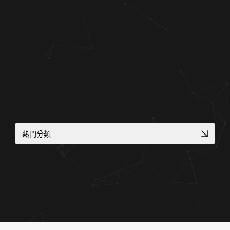
關於蘋果
熱門分類
診所品牌形象塑造
RWD 購物車設計
大學院所／系辦網頁設計
高質感視覺設計案例
專業作品集網頁設計
金流物流一站式整合
品牌官網改版實績
企業品牌數位轉型