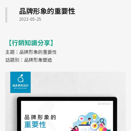
網路開店 SEO 策略
RWD 校園官網改版
品牌形象的重要性
高轉換電商官網
客製化電商功能
2022-05-25
符合醫療法規網頁
醫師個人品牌官網
多語系全球化網站
幼兒園／私校形象網站
【行銷知識分享】
國際化企業官網設計
高信任感醫療網頁
主題：品牌形象的重要性
工業品牌 SEO 優化
顧問與專業人士網頁
話題別：品牌形象塑造
教育機構資訊公開網
機械設備展示方案