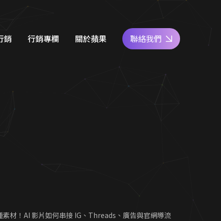
行銷
行銷專欄
關於蘋果
聯絡我們
e商家經營
網站設計知識
好評專區
關鍵字廣告
SEO優化地圖
人才專區
社群經營
社群經營技巧
員工福利
廣告行銷
關鍵字廣告秘笈
公益活動
d 廣告
Google 商家經營
合行銷
行銷教室
種素材！AI 影片如何串接 IG、Threads、廣告與官網導流