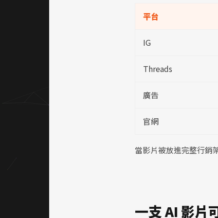
平台
IG
Threads
廣告
官網
當影片被放進完整行銷
一支 AI 影