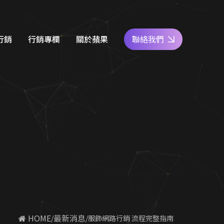
行銷
行銷專欄
關於蘋果
聯絡我們
e商家經營
網站設計知識
好評專區
關鍵字廣告
SEO優化地圖
人才專區
社群經營
社群經營技巧
員工福利
廣告行銷
關鍵字廣告秘笈
公益活動
d 廣告
Google 商家經營
合行銷
行銷教室
 HOME
最新消息
服飾網路行銷 流程完整指南