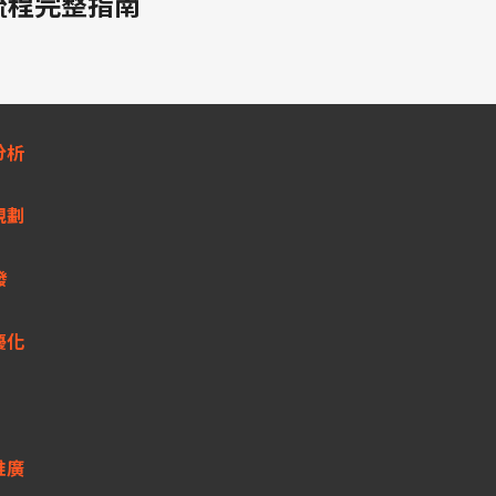
流程完整指南
分析
規劃
發
優化
推廣