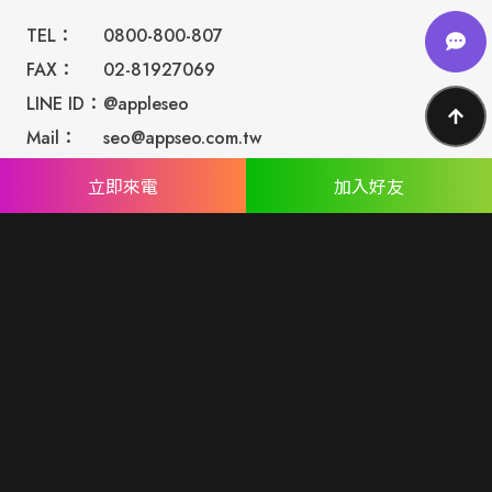
TEL：
0800-800-807
FAX：
02-81927069
LINE ID：
@appleseo
Mail：
seo@appseo.com.tw
WRITE
立即來電
加入好友
台南總公司：
台南市北區西門路四段533巷77號
台北分公司：
台北市內湖區民權東路六段191巷14號
ABOUT US
專業設計團隊 結合 嚴謹工程團隊，創造出無數最具特色網頁設
計，不管是時尚美感或是網站最新特效技術，我們仍不斷學習推
出最創新的網頁設計。
誠信服務是我們唯一秉持的理念，基於網路世界的變化莫測，我
們將效率擺第一位，絕不影響廣大客戶的權益！