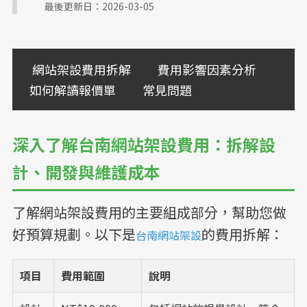
補習班招生官網實績
教育機構資訊公開網
最後更新日：2026-03-05
國際化企業官網設計
服務業預約功能整合
形象官網開發方案
RWD 校園官網改版
網站架設費用拆解
費用影響因素分析
診所品牌形象塑造
企業品牌數位轉型
如何解讀報價單
常見問題
CIS 視覺識別整合
在地服務 SEO 佈局
深入了解台南網站架設費用：拆解設
計、開發與維護成本
了解網站架設費用的主要組成部分，幫助您做
好預算規劃。以下是
的費用拆解：
台南網站架設
項目
費用範圍
說明