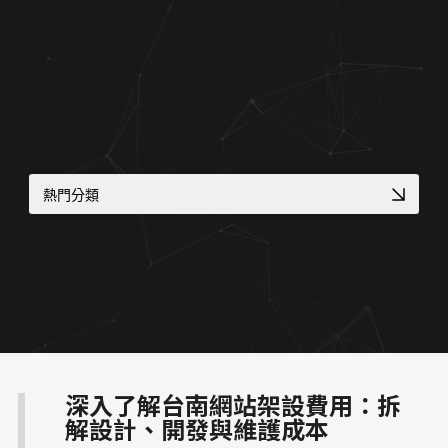
關於蘋果
熱門分類
專業作品集網頁設計
客製化電商功能
顧問與專業人士網頁
網路開店 SEO 策略
大學院所／系辦網頁設計
品牌官網改版實績
符合醫療法規網頁
幼兒園／私校形象網站
RWD 購物車設計
高轉換電商官網
深入了解台南網站架設費用：拆
金流物流一站式整合
高質感視覺設計案例
解設計、開發與維護成本