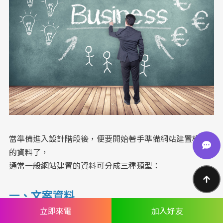
中小企業官網
工業品牌 SEO 優化
關於蘋果
補習班招生官網實績
醫師個人品牌官網
當準備進入設計階段後，便要開始著手準備網站建置相關
的資料了，
通常一般
網站建置
的資料可分成三種類型：
一、文案資料
立即來電
加入好友
例如：「公司簡介、企業沿革、營業項目、購物需知、加