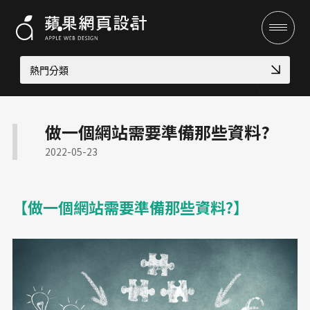
熱門分類
高質感視覺設計案例
RWD 購物車設計
成功案例
做一個網站需要準備那些資料?
診所品牌形象塑造
教育機構資訊公開網
2022-05-23
顧問與專業人士網頁
網路開店 SEO 策略
多語系全球化網站
高轉換電商官網
CIS 視覺識別整合
專業作品集網頁設計
【做一個網站需要準備那些資料?】
客製化電商功能
大學院所／系辦網頁設計
全域行銷
金流物流一站式整合
機械設備展示方案
高信任感醫療網頁
RWD 校園官網改版
行銷專欄
幼兒園／私校形象網站
企業品牌數位轉型