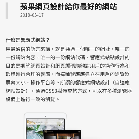
RWD 購物車設計
金流物流一站式整合
蘋果網頁設計給你最好的網站
關於蘋果
形象官網開發方案
工業品牌 SEO 優化
2018-05-17
國際化企業官網設計
品牌官網改版實績
顧問與專業人士網頁
RWD 校園官網改版
什麼是響應式網站？
多語系全球化網站
服務業預約功能整合
用最通俗的語言來講，就是通過一個唯一的網址，唯一的
客製化電商功能
CIS 視覺識別整合
一份網站內容，唯一的一份網站代碼，響應式站點設計的
目的是期望網頁設計和網頁編碼能夠對用戶的操作行為和
教育機構資訊公開網
高質感視覺設計案例
環境進行合理的響應，而這種響應應建立在用戶的瀏覽器
高信任感醫療網頁
幼兒園／私校形象網站
屏幕大小、操作平台等。所謂的響應式
網站設計
（自適應
高轉換電商官網
中小企業官網
網站設計
），通過CSS3媒體查詢方式，可以在多種瀏覽器
設備上進行一致的瀏覽。